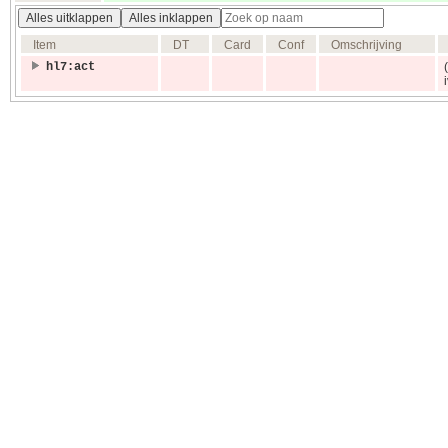
Alles uitklappen
Alles inklappen
Item
DT
Card
Conf
Omschrijving
hl7:act