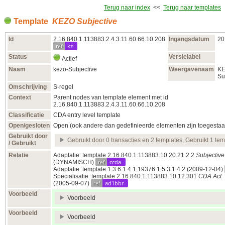
Terug naar index
<<
Terug naar templates
Template
KEZO Subjective
Id
2.16.840.1.113883.2.4.3.11.60.66.10.208
Ingangsdatum
20
ref
kz-
Status
Versielabel
Actief
Naam
kezo-Subjective
Weergavenaam
K
Su
Omschrijving
S-regel
Context
Parent nodes van template element met id
2.16.840.1.113883.2.4.3.11.60.66.10.208
Classificatie
CDA entry level template
Open/gesloten
Open (ook andere dan gedefinieerde elementen zijn toegestaa
Gebruikt door
Gebruikt door 0 transacties en 2 templates, Gebruikt 1 tem
/ Gebruikt
Relatie
Adaptatie: template 2.16.840.1.113883.10.20.21.2.2
Subjective
ref
ccda-
(DYNAMISCH)
Adaptatie: template 1.3.6.1.4.1.19376.1.5.3.1.4.2
(2009‑12‑04)
Specialisatie: template 2.16.840.1.113883.10.12.301
CDA Act
ref
ad1bbr-
(2005‑09‑07)
Voorbeeld
Voorbeeld
Voorbeeld
Voorbeeld