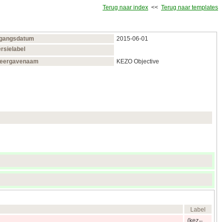
Terug naar index
<<
Terug naar templates
ngangsdatum
2015‑06‑01
rsielabel
eergavenaam
KEZO Objective
Label
(kez