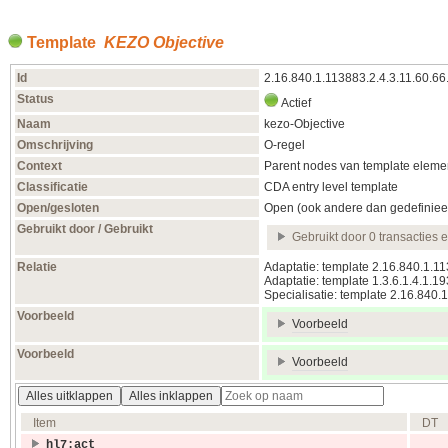
Template
KEZO Objective
Id
2.16.840.1.113883.2.4.3.11.60.6
Status
Actief
Naam
kezo-Objective
Omschrijving
O-regel
Context
Parent nodes van template elemen
Classificatie
CDA entry level template
Open/gesloten
Open (ook andere dan gedefiniee
Gebruikt door / Gebruikt
Gebruikt door 0 transacties 
Relatie
Adaptatie: template 2.16.840.1.1
Adaptatie: template 1.3.6.1.4.1.1
Specialisatie: template 2.16.840
Voorbeeld
Voorbeeld
Voorbeeld
Voorbeeld
Alles uitklappen
Alles inklappen
Item
DT
hl7:act