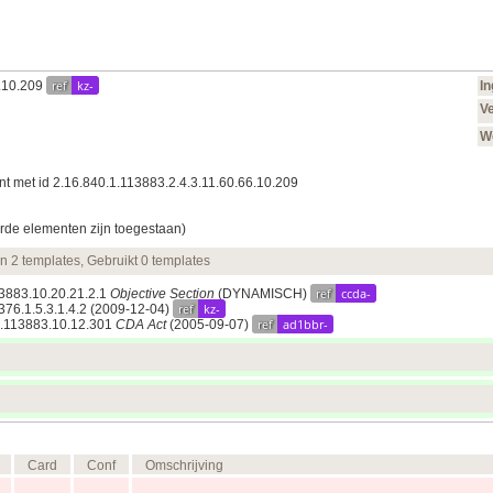
ref
kz-
6.10.209
I
Ve
W
t met id 2.16.840.1.113883.2.4.3.11.60.66.10.209
rde elementen zijn toegestaan)
en 2 templates, Gebruikt 0 templates
ref
ccda-
13883.10.20.21.2.1
Objective Section
(DYNAMISCH)
ref
kz-
9376.1.5.3.1.4.2
(2009‑12‑04)
ref
ad1bbr-
.1.113883.10.12.301
CDA Act
(2005‑09‑07)
Card
Conf
Omschrijving