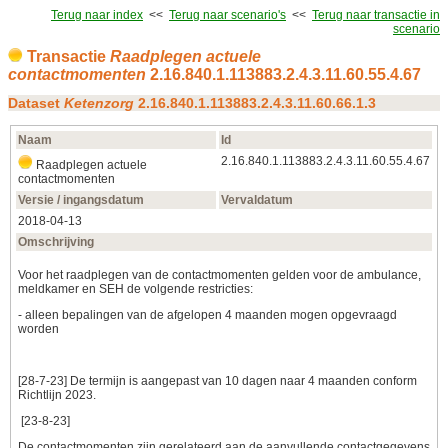
Terug naar index
<<
Terug naar scenario's
<<
Terug naar transactie in
scenario
Transactie
Raadplegen actuele
contactmomenten
2.16.840.1.113883.2.4.3.11.60.55.4.67
Dataset
Ketenzorg
2.16.840.1.113883.2.4.3.11.60.66.1.3
Naam
Id
2.16.840.1.113883.2.4.3.11.60.55.4.67
Raadplegen actuele
contactmomenten
Versie / ingangsdatum
Vervaldatum
2018‑04‑13
Omschrijving
Voor het raadplegen van de contactmomenten gelden voor de ambulance,
meldkamer en SEH de volgende restricties:
- alleen bepalingen van de afgelopen 4 maanden mogen opgevraagd
worden
[28-7-23] De termijn is aangepast van 10 dagen naar 4 maanden conform
Richtlijn 2023.
[23-8-23]
De contactmomenten zijn gerelateerd aan de aanvullende contactgegevens