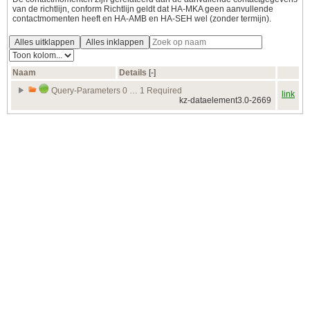
van de richtlijn, conform Richtlijn geldt dat HA-MKA geen aanvullende
contactmomenten heeft en HA-AMB en HA-SEH wel (zonder termijn).
Alles uitklappen
Alles inklappen
Naam
Details
[‑]
Query-Parameters 0 … 1 Required
link
kz-dataelement3.0-2669