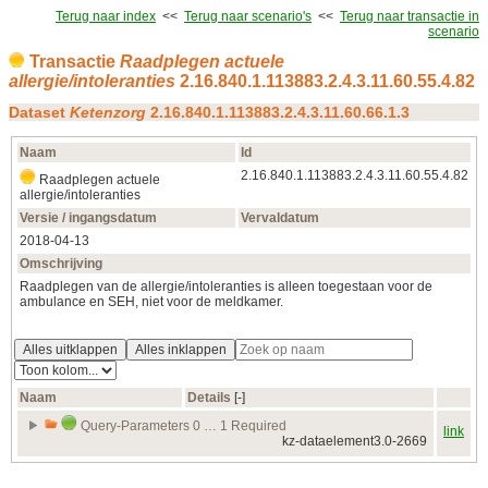
Terug naar index
<<
Terug naar scenario's
<<
Terug naar transactie in
scenario
Transactie
Raadplegen actuele
allergie/intoleranties
2.16.840.1.113883.2.4.3.11.60.55.4.82
Dataset
Ketenzorg
2.16.840.1.113883.2.4.3.11.60.66.1.3
Naam
Id
2.16.840.1.113883.2.4.3.11.60.55.4.82
Raadplegen actuele
allergie/intoleranties
Versie / ingangsdatum
Vervaldatum
2018‑04‑13
Omschrijving
Raadplegen van de allergie/intoleranties is alleen toegestaan voor de
ambulance en SEH, niet voor de meldkamer.
Alles uitklappen
Alles inklappen
Naam
Details
[‑]
Query-Parameters 0 … 1 Required
link
kz-dataelement3.0-2669