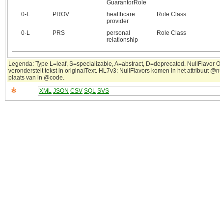
GuarantorRole
0‑L
PROV
healthcare
Role Class
provider
0‑L
PRS
personal
Role Class
relationship
Legenda: Type L=leaf, S=specializable, A=abstract, D=deprecated. NullFlavor 
veronderstelt tekst in originalText. HL7v3: NullFlavors komen in het attribuut @n
plaats van in @code.
XML
JSON
CSV
SQL
SVS