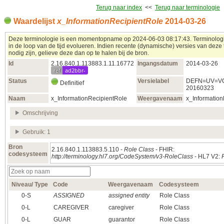
Terug naar index
<<
Terug naar terminologie
Waardelijst
x_InformationRecipientRole
2014‑03‑26
Deze terminologie is een momentopname op 2024‑06‑03 08:17:43. Terminolo
in de loop van de tijd evolueren. Indien recente (dynamische) versies van deze
nodig zijn, gelieve deze dan op te halen bij de bron.
Id
2.16.840.1.113883.1.11.16772
Ingangsdatum
2014‑03‑26
ref
ad2bbr-
Status
Versielabel
DEFN=UV=VO
Definitief
20160323
Naam
x_InformationRecipientRole
Weergavenaam
x_Information
Omschrijving
Gebruik: 1
Bron
2.16.840.1.113883.5.110 -
Role Class
- FHIR:
codesysteem
http://terminology.hl7.org/CodeSystem/v3-RoleClass
- HL7 V2:
Niveau/ Type
Code
Weergavenaam
Codesysteem
0‑S
ASSIGNED
assigned entity
Role Class
0‑L
CAREGIVER
caregiver
Role Class
0‑L
GUAR
guarantor
Role Class