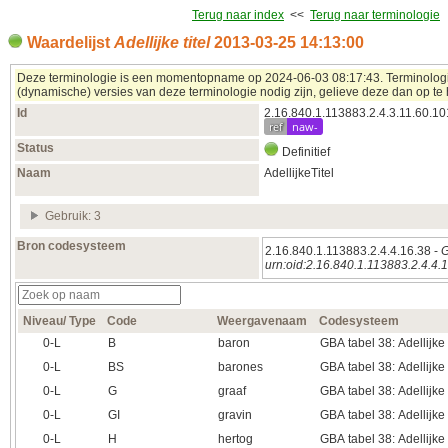
Terug naar index
<<
Terug naar terminologie
Waardelijst
Adellijke titel
2013‑03‑25 14:13:00
Deze terminologie is een momentopname op 2024‑06‑03 08:17:43. Terminologieë
(dynamische) versies van deze terminologie nodig zijn, gelieve deze dan op te 
Id
2.16.840.1.113883.2.4.3.11.60.10
ref
naw-
Status
Definitief
Naam
AdellijkeTitel
Gebruik: 3
Bron codesysteem
2.16.840.1.113883.2.4.4.16.38 -
G
urn:oid:2.16.840.1.113883.2.4.4.
Niveau/ Type
Code
Weergavenaam
Codesysteem
0‑L
B
baron
GBA tabel 38: Adellijke 
0‑L
BS
barones
GBA tabel 38: Adellijke 
0‑L
G
graaf
GBA tabel 38: Adellijke 
0‑L
GI
gravin
GBA tabel 38: Adellijke 
0‑L
H
hertog
GBA tabel 38: Adellijke 