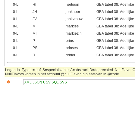
0‑L
HI
hertogin
GBA tabel 38: Adellijke 
0‑L
JH
jonkheer
GBA tabel 38: Adellijke 
0‑L
JV
jonkvrouw
GBA tabel 38: Adellijke 
0‑L
M
markies
GBA tabel 38: Adellijke 
0‑L
MI
markiezin
GBA tabel 38: Adellijke 
0‑L
P
prins
GBA tabel 38: Adellijke 
0‑L
PS
prinses
GBA tabel 38: Adellijke 
0‑L
R
ridder
GBA tabel 38: Adellijke 
Legenda: Type L=leaf, S=specializable, A=abstract, D=deprecated. NullFlavor OT
NullFlavors komen in het attribuut @nullFlavor in plaats van in @code.
XML
JSON
CSV
SQL
SVS