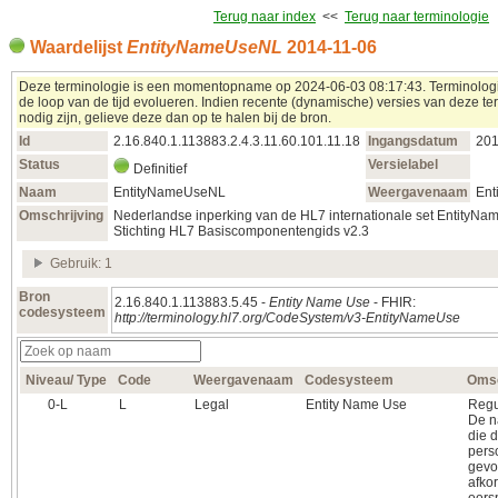
Terug naar index
<<
Terug naar terminologie
Waardelijst
EntityNameUseNL
2014‑11‑06
Deze terminologie is een momentopname op 2024‑06‑03 08:17:43. Terminolog
de loop van de tijd evolueren. Indien recente (dynamische) versies van deze te
nodig zijn, gelieve deze dan op te halen bij de bron.
Id
2.16.840.1.113883.2.4.3.11.60.101.11.18
Ingangsdatum
201
Status
Versielabel
Definitief
Naam
EntityNameUseNL
Weergavenaam
En
Omschrijving
Nederlandse inperking van de HL7 internationale set EntityNa
Stichting HL7 Basiscomponentengids v2.3
Gebruik: 1
Bron
2.16.840.1.113883.5.45 -
Entity Name Use
- FHIR:
codesysteem
http://terminology.hl7.org/CodeSystem/v3-EntityNameUse
Niveau/ Type
Code
Weergavenaam
Codesysteem
Omsc
0‑L
L
Legal
Entity Name Use
Regu
De n
die 
perso
gevo
afkor