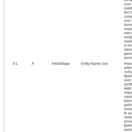
oors
voor
(wett
feit 
comp
voor
kome
roep
niet 
vastg
naam
is he
stan
geen
door
0‑L
A
Artist/Stage
Entity Name Use
Pseu
arti
'schu
tijde
voor
(enti
wijkt
regu
naam
bijv
gebr
ieman
te ve
verb
priva
tijde
wann