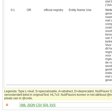
niet
('Joh
0‑L
OR
official registry
Entity Name Use
Wette
gere
naam
met 
com
zoal
voor
bevo
van 
betr
Voor
dit 
regis
voor 
ingez
de n
word
gere
indi
met 
gever
Legenda: Type L=leaf, S=specializable, A=abstract, D=deprecated. NullFlavor 
veronderstelt tekst in originalText. HL7v3: NullFlavors komen in het attribuut @n
plaats van in @code.
XML
JSON
CSV
SQL
SVS