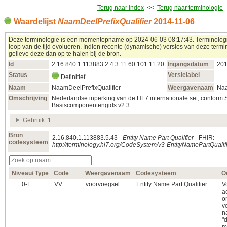
Terug naar index
<<
Terug naar terminologie
Waardelijst
NaamDeelPrefixQualifier
2014‑11‑06
Deze terminologie is een momentopname op 2024‑06‑03 08:17:43. Terminolog
loop van de tijd evolueren. Indien recente (dynamische) versies van deze termin
gelieve deze dan op te halen bij de bron.
Id
2.16.840.1.113883.2.4.3.11.60.101.11.20
Ingangsdatum
201
Status
Versielabel
Definitief
Naam
NaamDeelPrefixQualifier
Weergavenaam
Naa
Omschrijving
Nederlandse inperking van de HL7 internationale set, conform 
Basiscomponentengids v2.3
Gebruik: 1
Bron
2.16.840.1.113883.5.43 -
Entity Name Part Qualifier
- FHIR:
codesysteem
http://terminology.hl7.org/CodeSystem/v3-EntityNamePartQualif
Niveau/ Type
Code
Weergavenaam
Codesysteem
O
0‑L
VV
voorvoegsel
Entity Name Part Qualifier
V
a
o
v
n
"d