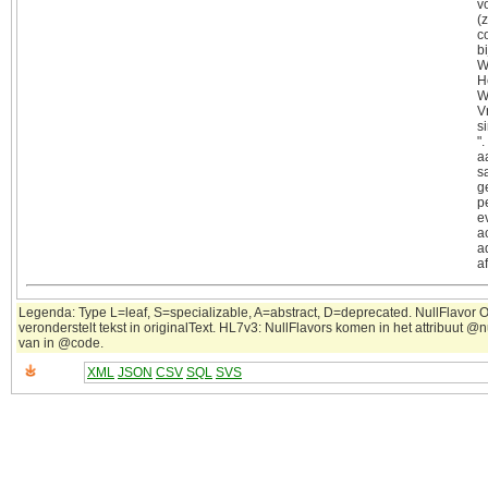
v
(
c
b
W
H
W
V
s
"
a
s
g
p
e
a
ad
a
Legenda: Type L=leaf, S=specializable, A=abstract, D=deprecated. NullFlavor 
veronderstelt tekst in originalText. HL7v3: NullFlavors komen in het attribuut @n
van in @code.
XML
JSON
CSV
SQL
SVS