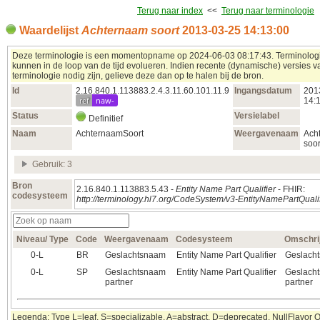
Terug naar index
<<
Terug naar terminologie
Waardelijst
Achternaam soort
2013‑03‑25 14:13:00
Deze terminologie is een momentopname op 2024‑06‑03 08:17:43. Terminolog
kunnen in de loop van de tijd evolueren. Indien recente (dynamische) versies 
terminologie nodig zijn, gelieve deze dan op te halen bij de bron.
Id
2.16.840.1.113883.2.4.3.11.60.101.11.9
Ingangsdatum
201
ref
naw-
14:
Status
Versielabel
Definitief
Naam
AchternaamSoort
Weergavenaam
Ach
soor
Gebruik: 3
Bron
2.16.840.1.113883.5.43 -
Entity Name Part Qualifier
- FHIR:
codesysteem
http://terminology.hl7.org/CodeSystem/v3-EntityNamePartQualif
Niveau/ Type
Code
Weergavenaam
Codesysteem
Omschri
0‑L
BR
Geslachtsnaam
Entity Name Part Qualifier
Geslach
0‑L
SP
Geslachtsnaam
Entity Name Part Qualifier
Geslach
partner
partner
Legenda: Type L=leaf, S=specializable, A=abstract, D=deprecated. NullFlavor 