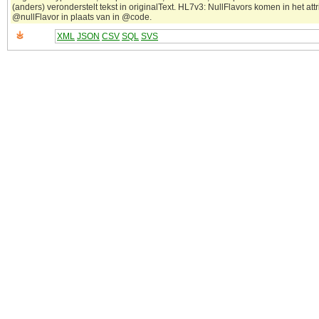
(anders) veronderstelt tekst in originalText. HL7v3: NullFlavors komen in het attr
@nullFlavor in plaats van in @code.
XML
JSON
CSV
SQL
SVS