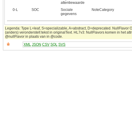
attentiewaarde
0‑L
SOC
Sociale
NoteCategory
gegevens
Legenda: Type L=leaf, S=specializable, A=abstract, D=deprecated. NullFlavor 
(anders) veronderstelt tekst in originalText. HL7v3: NullFlavors komen in het attr
@nullFlavor in plaats van in @code.
XML
JSON
CSV
SQL
SVS