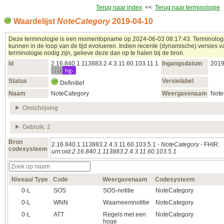
Terug naar index
<<
Terug naar terminologie
Waardelijst
NoteCategory
2019‑04‑10
Deze terminologie is een momentopname op 2024‑06‑03 08:17:43. Terminolog
kunnen in de loop van de tijd evolueren. Indien recente (dynamische) versies 
terminologie nodig zijn, gelieve deze dan op te halen bij de bron.
Id
2.16.840.1.113883.2.4.3.11.60.103.11.1
Ingangsdatum
2019
ref
hg-
Status
Versielabel
Definitief
Naam
NoteCategory
Weergavenaam
Note
Omschrijving
Gebruik: 2
Bron
2.16.840.1.113883.2.4.3.11.60.103.5.1 -
NoteCategory
- FHIR:
codesysteem
urn:oid:2.16.840.1.113883.2.4.3.11.60.103.5.1
Niveau/ Type
Code
Weergavenaam
Codesysteem
0‑L
SOS
SOS-notitie
NoteCategory
0‑L
WNN
Waarneemnotitie
NoteCategory
0‑L
ATT
Regels met een
NoteCategory
hoge