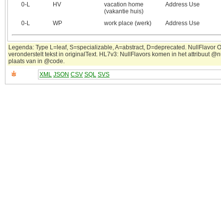
0‑L
HV
vacation home
Address Use
(vakantie huis)
0‑L
WP
work place (werk)
Address Use
Legenda: Type L=leaf, S=specializable, A=abstract, D=deprecated. NullFlavor 
veronderstelt tekst in originalText. HL7v3: NullFlavors komen in het attribuut @n
plaats van in @code.
XML
JSON
CSV
SQL
SVS