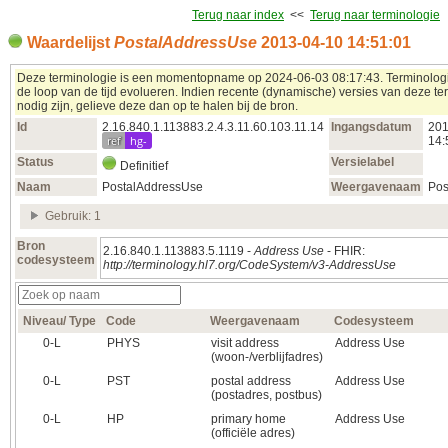
Terug naar index
<<
Terug naar terminologie
Waardelijst
PostalAddressUse
2013‑04‑10 14:51:01
Deze terminologie is een momentopname op 2024‑06‑03 08:17:43. Terminolog
de loop van de tijd evolueren. Indien recente (dynamische) versies van deze te
nodig zijn, gelieve deze dan op te halen bij de bron.
Id
2.16.840.1.113883.2.4.3.11.60.103.11.14
Ingangsdatum
201
ref
hg-
14:
Status
Versielabel
Definitief
Naam
PostalAddressUse
Weergavenaam
Pos
Gebruik: 1
Bron
2.16.840.1.113883.5.1119 -
Address Use
- FHIR:
codesysteem
http://terminology.hl7.org/CodeSystem/v3-AddressUse
Niveau/ Type
Code
Weergavenaam
Codesysteem
0‑L
PHYS
visit address
Address Use
(woon-/verblijfadres)
0‑L
PST
postal address
Address Use
(postadres, postbus)
0‑L
HP
primary home
Address Use
(officiële adres)