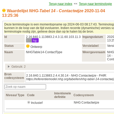
Terug naar index
<<
Terug naar terminologie
Waardelijst
NHG-Tabel 14 - Contactwijze
2020‑11‑04
13:25:36
Deze terminologie is een momentopname op 2024‑06‑03 08:17:43. Terminolog
kunnen in de loop van de tijd evolueren. Indien recente (dynamische) versies 
terminologie nodig zijn, gelieve deze dan op te halen bij de bron.
Id
2.16.840.1.113883.2.4.3.11.60.103.11.3
Ingangsdatum
2020
ref
hg-
13:2
Status
Versielabel
Vers
Ontwerp
Naam
NHGTable14-ContactType
Weergavenaam
NHG
14 -
Cont
Gebruik: 2
Bron
2.16.840.1.113883.2.4.4.30.14 -
NHG Contactwijze
- FHIR:
codesysteem
https://referentiemodel.nhg.org/tabellen/nhg-tabel-14-contactwi
Intentionele
Niveau/ Type
Code
Codesysteem
definitie
NHG Contactwijze
Inclusief