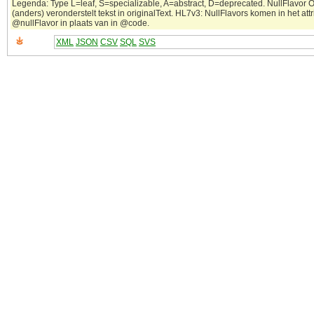
Legenda: Type L=leaf, S=specializable, A=abstract, D=deprecated. NullFlavor 
(anders) veronderstelt tekst in originalText. HL7v3: NullFlavors komen in het attr
@nullFlavor in plaats van in @code.
XML
JSON
CSV
SQL
SVS