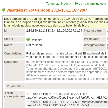
Terug naar index
<<
Terug naar terminologie
Waardelijst
Rol Persoon
2016‑10‑11 16:49:07
Deze terminologie is een momentopname op 2024‑06‑03 08:17:43. Terminolog
kunnen in de loop van de tijd evolueren. Indien recente (dynamische) versies 
terminologie nodig zijn, gelieve deze dan op te halen bij de bron.
Id
2.16.840.1.113883.2.4.3.11.60.20.77.11.24
Ingangsdatum
Status
Versielabel
Definitief
Naam
RolPersoon
Weergavenaam
Omschrijving
Rol van de persoon in relatie tot de patiënt. Bijvoorbeeld als i
voor medicatiegebruik, of als toediener bij medicatietoediening
Copyright
This artefact includes content from SNOMED Clinical Term
(SNOMED CT®) which is copyright of the International Health
Terminology Standards Development Organisation (IHTSDO).
Implementers of these artefacts must have the appropriate 
Affiliate license - for more information contact
http://www.snomed.org/snomed-ct/getsnomed-ct or info@snom
Gebruik: 2
3 bron
2.16.840.1.113883.5.1008 -
Null Flavor
- FHIR:
codesystemen
http://terminology.hl7.org/CodeSystem/v3-NullFlavor
- HL7 V2
2.16.840.1.113883.2.4.3.11.60.20.77.5.4 -
Medicatieproces rol
urn:oid:2.16.840.1.113883.2.4.3.11.60.20.77.5.4