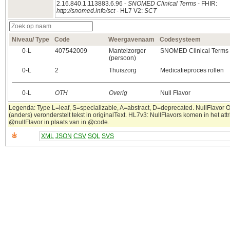
2.16.840.1.113883.6.96 -
SNOMED Clinical Terms
- FHIR:
http://snomed.info/sct
- HL7 V2:
SCT
Niveau/ Type
Code
Weergavenaam
Codesysteem
0‑L
407542009
Mantelzorger
SNOMED Clinical Terms
(persoon)
0‑L
2
Thuiszorg
Medicatieproces rollen
0‑L
OTH
Overig
Null Flavor
Legenda: Type L=leaf, S=specializable, A=abstract, D=deprecated. NullFlavor 
(anders) veronderstelt tekst in originalText. HL7v3: NullFlavors komen in het attr
@nullFlavor in plaats van in @code.
XML
JSON
CSV
SQL
SVS