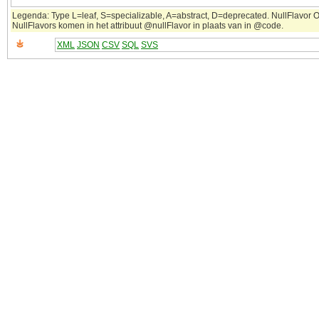
Legenda: Type L=leaf, S=specializable, A=abstract, D=deprecated. NullFlavor OT
NullFlavors komen in het attribuut @nullFlavor in plaats van in @code.
XML
JSON
CSV
SQL
SVS