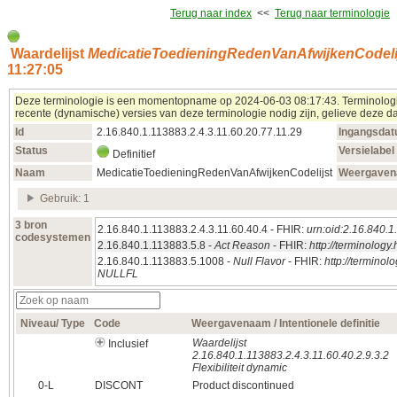
Terug naar index
<<
Terug naar terminologie
Waardelijst
MedicatieToedieningRedenVanAfwijkenCodeli
11:27:05
Deze terminologie is een momentopname op 2024‑06‑03 08:17:43. Terminologieë
recente (dynamische) versies van deze terminologie nodig zijn, gelieve deze da
Id
2.16.840.1.113883.2.4.3.11.60.20.77.11.29
Ingangsda
Status
Versielabel
Definitief
Naam
MedicatieToedieningRedenVanAfwijkenCodelijst
Weergave
Gebruik: 1
3 bron
2.16.840.1.113883.2.4.3.11.60.40.4 - FHIR:
urn:oid:2.16.840.1
codesystemen
2.16.840.1.113883.5.8 -
Act Reason
- FHIR:
http://terminolog
2.16.840.1.113883.5.1008 -
Null Flavor
- FHIR:
http://termino
NULLFL
Niveau/ Type
Code
Weergavenaam / Intentionele definitie
Waardelijst
Inclusief
2.16.840.1.113883.2.4.3.11.60.40.2.9.3.2
Flexibiliteit dynamic
0‑L
DISCONT
Product discontinued