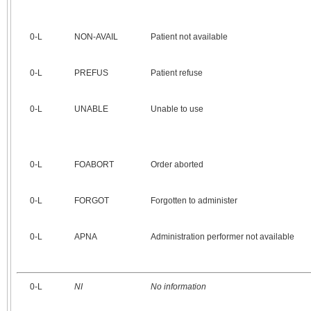
0‑L
NON-AVAIL
Patient not available
0‑L
PREFUS
Patient refuse
0‑L
UNABLE
Unable to use
0‑L
FOABORT
Order aborted
0‑L
FORGOT
Forgotten to administer
0‑L
APNA
Administration performer not available
0‑L
NI
No information