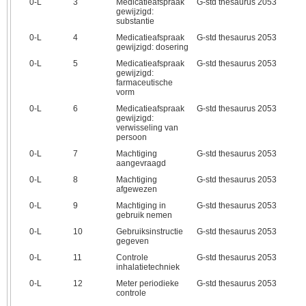
0‑L
3
Medicatieafspraak
G-std thesaurus 2053
gewijzigd:
substantie
0‑L
4
Medicatieafspraak
G-std thesaurus 2053
gewijzigd: dosering
0‑L
5
Medicatieafspraak
G-std thesaurus 2053
gewijzigd:
farmaceutische
vorm
0‑L
6
Medicatieafspraak
G-std thesaurus 2053
gewijzigd:
verwisseling van
persoon
0‑L
7
Machtiging
G-std thesaurus 2053
aangevraagd
0‑L
8
Machtiging
G-std thesaurus 2053
afgewezen
0‑L
9
Machtiging in
G-std thesaurus 2053
gebruik nemen
0‑L
10
Gebruiksinstructie
G-std thesaurus 2053
gegeven
0‑L
11
Controle
G-std thesaurus 2053
inhalatietechniek
0‑L
12
Meter periodieke
G-std thesaurus 2053
controle