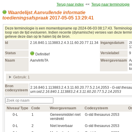
Terug naar index
<<
Terug naar terminologie
Waardelijst
Aanvullende informatie
toedieningsafspraak
2017‑05‑05 13:29:41
Deze terminologie is een momentopname op 2024‑06‑03 08:17:43. Terminolog
loop van de tijd evolueren. Indien recente (dynamische) versies van deze termin
gelieve deze dan op te halen bij de bron.
Id
2.16.840.1.113883.2.4.3.11.60.20.77.11.34
Ingangsdatum
2
1
Status
Versielabel
9
Definitief
Naam
AanvInfoTA
Weergavenaam
A
i
t
Gebruik: 1
Bron
2.16.840.1.113883.2.4.3.11.60.20.77.5.2.14.2053 -
G-std thesa
codesysteem
urn:oid:2.16.840.1.113883.2.4.3.11.60.20.77.5.2.14.2053
Niveau/ Type
Code
Weergavenaam
Codesysteem
Om
0‑L
1
Geneesmiddel niet
G-std thesaurus 2053
verstrekt
0‑L
2
Niet leverbaar
G-std thesaurus 2053