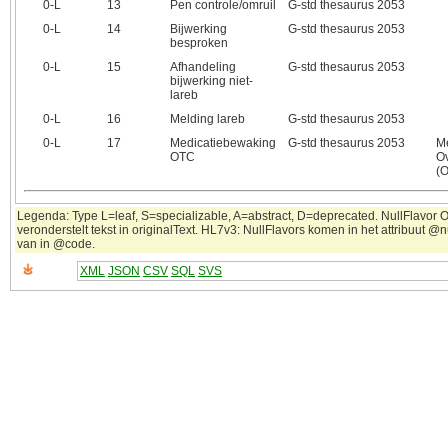
0‑L
13
Pen controle/omruil
G-std thesaurus 2053
0‑L
14
Bijwerking
G-std thesaurus 2053
besproken
0‑L
15
Afhandeling
G-std thesaurus 2053
bijwerking niet-
lareb
0‑L
16
Melding lareb
G-std thesaurus 2053
0‑L
17
Medicatiebewaking
G-std thesaurus 2053
M
OTC
O
(
Legenda: Type L=leaf, S=specializable, A=abstract, D=deprecated. NullFlavor 
veronderstelt tekst in originalText. HL7v3: NullFlavors komen in het attribuut @n
van in @code.
XML
JSON
CSV
SQL
SVS