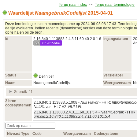
Terug naar index
<<
Terug naar terminologie
Waardelijst
NaamgebruikCodelijst
2015‑04‑01
Deze terminologie is een momentopname op 2024‑06‑03 08:17:43. Terminologi
de tijd evolueren. Indien recente (dynamische) versies van deze terminologie n
op te halen bij de bron.
Id
2.16.840.1.113883.2.4.3.11.60.40.2.0.1.6
Ingangsdatum
20
ref
zib2015bbr-
An
Status
Versielabel
Definitief
Naam
NaamgebruikCodelijst
Weergavenaam
Na
Gebruik: 11
2 bron
2.16.840.1.113883.5.1008 -
Null Flavor
- FHIR:
http://termino
codesystemen
NullFlavor
- HL7 V2:
NULLFL
2.16.840.1.113883.2.4.3.11.60.101.5.4 -
NaamGebruik
- FHIR:
urn:oid:2.16.840.1.113883.2.4.3.11.60.101.5.4
Niveau/ Type
Code
Weergavenaam
Codesysteem