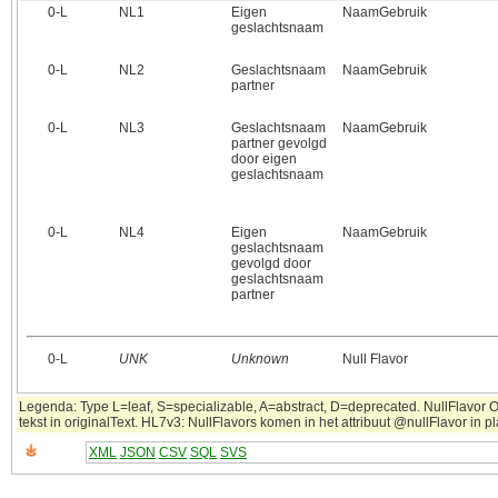
0‑L
NL1
Eigen
NaamGebruik
geslachtsnaam
0‑L
NL2
Geslachtsnaam
NaamGebruik
partner
0‑L
NL3
Geslachtsnaam
NaamGebruik
partner gevolgd
door eigen
geslachtsnaam
0‑L
NL4
Eigen
NaamGebruik
geslachtsnaam
gevolgd door
geslachtsnaam
partner
0‑L
UNK
Unknown
Null Flavor
Legenda: Type L=leaf, S=specializable, A=abstract, D=deprecated. NullFlavor 
tekst in originalText. HL7v3: NullFlavors komen in het attribuut @nullFlavor in 
XML
JSON
CSV
SQL
SVS