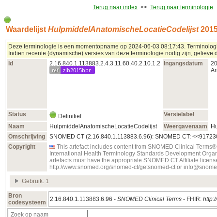
Terug naar index
<<
Terug naar terminologie
Waardelijst
HulpmiddelAnatomischeLocatieCodelijst
2015
Deze terminologie is een momentopname op 2024‑06‑03 08:17:43. Terminologie
Indien recente (dynamische) versies van deze terminologie nodig zijn, gelieve d
Id
2.16.840.1.113883.2.4.3.11.60.40.2.10.1.2
Ingangsdatum
20
ref
zib2015bbr-
An
Status
Versielabel
Definitief
Naam
HulpmiddelAnatomischeLocatieCodelijst
Weergavenaam
Hu
Omschrijving
SNOMED CT (2.16.840.1.113883.6.96): SNOMED CT: <<91723000
Copyright
This artefact includes content from SNOMED Clinical Terms®
International Health Terminology Standards Development Organ
artefacts must have the appropriate SNOMED CT Affiliate license
http://www.snomed.org/snomed-ct/getsnomed-ct or info@snome
Gebruik: 1
Bron
2.16.840.1.113883.6.96 -
SNOMED Clinical Terms
- FHIR:
http:
codesysteem