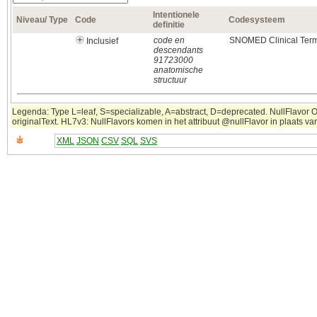
Intentionele
Niveau/ Type
Code
Codesysteem
definitie
code en
SNOMED Clinical Ter
Inclusief
descendants
91723000
anatomische
structuur
Legenda: Type L=leaf, S=specializable, A=abstract, D=deprecated. NullFlavor OT
originalText. HL7v3: NullFlavors komen in het attribuut @nullFlavor in plaats v
XML
JSON
CSV
SQL
SVS