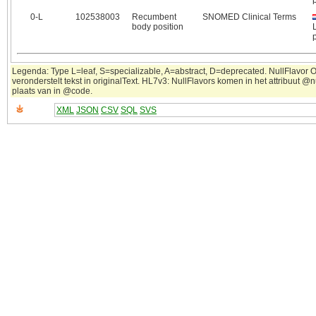
0‑L
102538003
Recumbent
SNOMED Clinical Terms
body position
Legenda: Type L=leaf, S=specializable, A=abstract, D=deprecated. NullFlavor 
veronderstelt tekst in originalText. HL7v3: NullFlavors komen in het attribuut @n
plaats van in @code.
XML
JSON
CSV
SQL
SVS