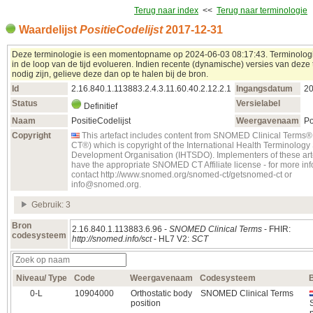
Terug naar index
<<
Terug naar terminologie
Waardelijst
PositieCodelijst
2017‑12‑31
Deze terminologie is een momentopname op 2024‑06‑03 08:17:43. Terminolo
in de loop van de tijd evolueren. Indien recente (dynamische) versies van deze
nodig zijn, gelieve deze dan op te halen bij de bron.
Id
2.16.840.1.113883.2.4.3.11.60.40.2.12.2.1
Ingangsdatum
20
Status
Versielabel
Definitief
Naam
PositieCodelijst
Weergavenaam
Po
Copyright
This artefact includes content from SNOMED Clinical Term
CT®) which is copyright of the International Health Terminolog
Development Organisation (IHTSDO). Implementers of these art
have the appropriate SNOMED CT Affiliate license - for more in
contact http://www.snomed.org/snomed-ct/getsnomed-ct or
info@snomed.org.
Gebruik: 3
Bron
2.16.840.1.113883.6.96 -
SNOMED Clinical Terms
- FHIR:
codesysteem
http://snomed.info/sct
- HL7 V2:
SCT
Niveau/ Type
Code
Weergavenaam
Codesysteem
0‑L
10904000
Orthostatic body
SNOMED Clinical Terms
position