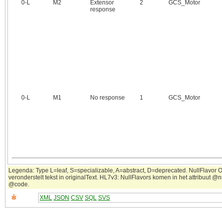
0‑L
M2
Extensor
2
GCS_Motor
response
0‑L
M1
No response
1
GCS_Motor
Legenda: Type L=leaf, S=specializable, A=abstract, D=deprecated. NullFlavor 
veronderstelt tekst in originalText. HL7v3: NullFlavors komen in het attribuut @nu
@code.
XML
JSON
CSV
SQL
SVS