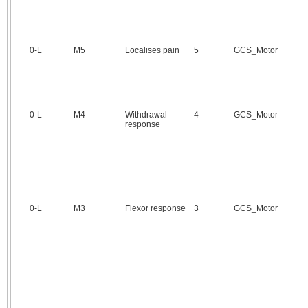
0‑L
M5
Localises pain
5
GCS_Motor
0‑L
M4
Withdrawal
4
GCS_Motor
response
0‑L
M3
Flexor response
3
GCS_Motor