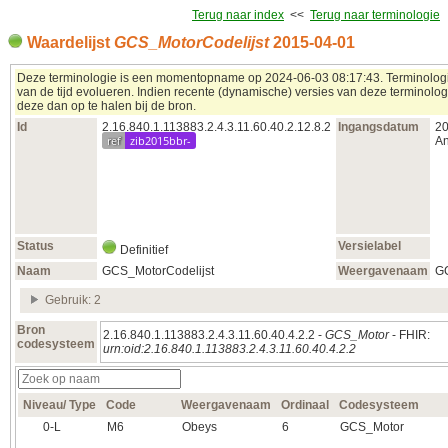
Terug naar index
<<
Terug naar terminologie
Waardelijst
GCS_MotorCodelijst
2015‑04‑01
Deze terminologie is een momentopname op 2024‑06‑03 08:17:43. Terminolog
van de tijd evolueren. Indien recente (dynamische) versies van deze terminologi
deze dan op te halen bij de bron.
Id
2.16.840.1.113883.2.4.3.11.60.40.2.12.8.2
Ingangsdatum
20
ref
zib2015bbr-
An
Status
Versielabel
Definitief
Naam
GCS_MotorCodelijst
Weergavenaam
GC
Gebruik: 2
Bron
2.16.840.1.113883.2.4.3.11.60.40.4.2.2 -
GCS_Motor
- FHIR:
codesysteem
urn:oid:2.16.840.1.113883.2.4.3.11.60.40.4.2.2
Niveau/ Type
Code
Weergavenaam
Ordinaal
Codesysteem
0‑L
M6
Obeys
6
GCS_Motor