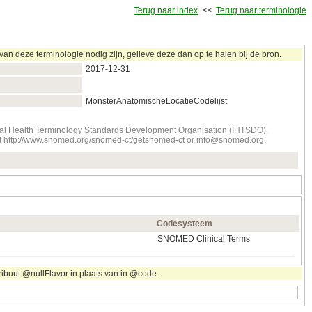
Terug naar index
<<
Terug naar terminologie
n deze terminologie nodig zijn, gelieve deze dan op te halen bij de bron.
2017‑12‑31
MonsterAnatomischeLocatieCodelijst
onal Health Terminology Standards Development Organisation (IHTSDO).
tact http://www.snomed.org/snomed-ct/getsnomed-ct or info@snomed.org.
Codesysteem
SNOMED Clinical Terms
ribuut @nullFlavor in plaats van in @code.