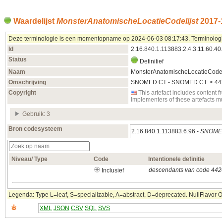
Waardelijst
MonsterAnatomischeLocatieCodelijst
2017‑
Deze terminologie is een momentopname op 2024‑06‑03 08:17:43. Terminologieën
Id
2.16.840.1.113883.2.4.3.11.60.40
Status
Definitief
Naam
MonsterAnatomischeLocatieCodel
Omschrijving
SNOMED CT - SNOMED CT: < 44208
Copyright
This artefact includes conten
Implementers of these artefacts 
Gebruik: 3
Bron codesysteem
2.16.840.1.113883.6.96 -
SNOMED
Niveau/ Type
Code
Intentionele definitie
descendants van code 4420
Inclusief
Legenda: Type L=leaf, S=specializable, A=abstract, D=deprecated. NullFlavor OTH
XML
JSON
CSV
SQL
SVS