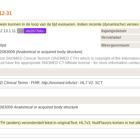
12‑31
 kunnen in de loop van de tijd evolueren. Indien recente (dynamische) versies va
ref
zib2017bbr-
.2.13.1.11
Ingangsdatum
Versielabel
ijst
Weergavenaam
3009 |Anatomical or acquired body structure|
t from SNOMED Clinical Terms® (SNOMED CT®) which is copyright of the Internati
must have the appropriate SNOMED CT Affiliate license - for more information con
 Clinical Terms
- FHIR:
http://snomed.info/sct
- HL7 V2:
SCT
83009 Anatomical or acquired body structure
 (anders) veronderstelt tekst in originalText. HL7v3: NullFlavors komen in het att