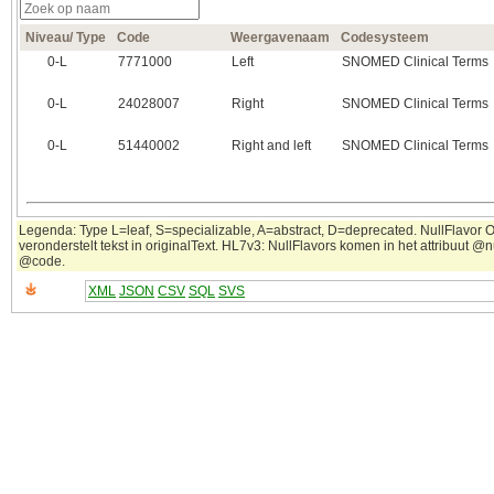
Niveau/ Type
Code
Weergavenaam
Codesysteem
0‑L
7771000
Left
SNOMED Clinical Terms
0‑L
24028007
Right
SNOMED Clinical Terms
0‑L
51440002
Right and left
SNOMED Clinical Terms
Legenda: Type L=leaf, S=specializable, A=abstract, D=deprecated. NullFlavor 
veronderstelt tekst in originalText. HL7v3: NullFlavors komen in het attribuut @nu
@code.
XML
JSON
CSV
SQL
SVS