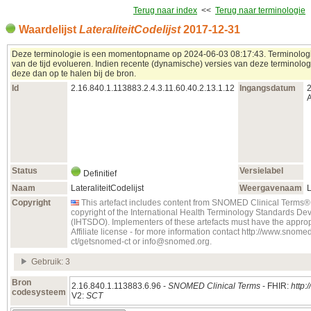
Terug naar index
<<
Terug naar terminologie
Waardelijst
LateraliteitCodelijst
2017‑12‑31
Deze terminologie is een momentopname op 2024‑06‑03 08:17:43. Terminolog
van de tijd evolueren. Indien recente (dynamische) versies van deze terminologi
deze dan op te halen bij de bron.
Id
2.16.840.1.113883.2.4.3.11.60.40.2.13.1.12
Ingangsdatum
A
Status
Versielabel
Definitief
Naam
LateraliteitCodelijst
Weergavenaam
L
Copyright
This artefact includes content from SNOMED Clinical Term
copyright of the International Health Terminology Standards D
(IHTSDO). Implementers of these artefacts must have the app
Affiliate license - for more information contact http://www.snom
ct/getsnomed-ct or info@snomed.org.
Gebruik: 3
Bron
2.16.840.1.113883.6.96 -
SNOMED Clinical Terms
- FHIR:
http:
codesysteem
V2:
SCT