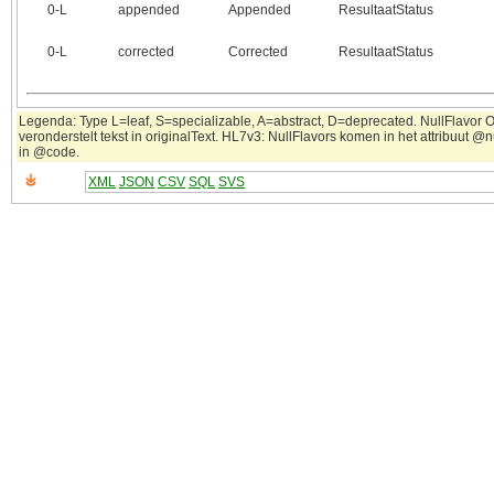
0‑L
appended
Appended
ResultaatStatus
0‑L
corrected
Corrected
ResultaatStatus
Legenda: Type L=leaf, S=specializable, A=abstract, D=deprecated. NullFlavor 
veronderstelt tekst in originalText. HL7v3: NullFlavors komen in het attribuut @n
in @code.
XML
JSON
CSV
SQL
SVS