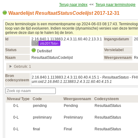
Terug naar index
<<
Terug naar terminologie
Waardelijst
ResultaatStatusCodelijst
2017‑12‑31
Deze terminologie is een momentopname op 2024‑06‑03 08:17:43. Terminolog
loop van de tijd evolueren. Indien recente (dynamische) versies van deze termin
gelieve deze dan op te halen bij de bron.
Id
2.16.840.1.113883.2.4.3.11.60.40.2.13.3.1
Ingangsdatum
20
ref
zib2017bbr-
Status
Versielabel
Definitief
Naam
ResultaatStatusCodelijst
Weergavenaam
Re
Gebruik: 1
Bron
2.16.840.1.113883.2.4.3.11.60.40.4.15.1 -
ResultaatStatus
- FHI
codesysteem
urn:oid:2.16.840.1.113883.2.4.3.11.60.40.4.15.1
Niveau/ Type
Code
Weergavenaam
Codesysteem
0‑L
pending
Pending
ResultaatStatus
0‑L
preliminary
Preliminary
ResultaatStatus
0‑L
final
Final
ResultaatStatus