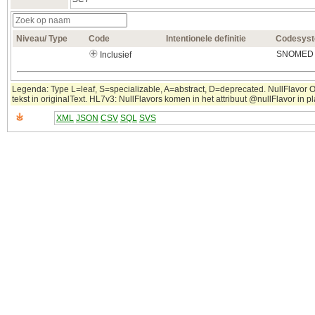
Niveau/ Type
Code
Intentionele definitie
Codesys
SNOMED C
Inclusief
Legenda: Type L=leaf, S=specializable, A=abstract, D=deprecated. NullFlavor 
tekst in originalText. HL7v3: NullFlavors komen in het attribuut @nullFlavor in 
XML
JSON
CSV
SQL
SVS