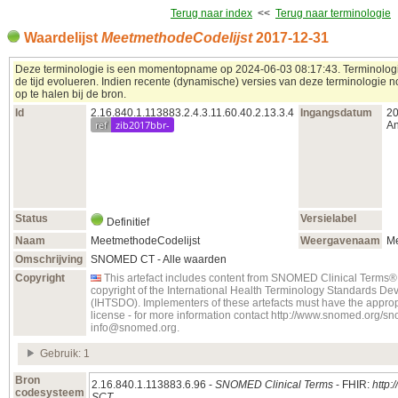
Terug naar index
<<
Terug naar terminologie
Waardelijst
MeetmethodeCodelijst
2017‑12‑31
Deze terminologie is een momentopname op 2024‑06‑03 08:17:43. Terminologi
de tijd evolueren. Indien recente (dynamische) versies van deze terminologie n
op te halen bij de bron.
Id
2.16.840.1.113883.2.4.3.11.60.40.2.13.3.4
Ingangsdatum
20
ref
zib2017bbr-
An
Status
Versielabel
Definitief
Naam
MeetmethodeCodelijst
Weergavenaam
Me
Omschrijving
SNOMED CT - Alle waarden
Copyright
This artefact includes content from SNOMED Clinical Term
copyright of the International Health Terminology Standards D
(IHTSDO). Implementers of these artefacts must have the appro
license - for more information contact http://www.snomed.org/s
info@snomed.org.
Gebruik: 1
Bron
2.16.840.1.113883.6.96 -
SNOMED Clinical Terms
- FHIR:
http:
codesysteem
SCT