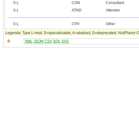
0‑L
CON
Consultant
0‑L
ATND
Attender
0‑L
OTH
Other
Legenda: Type L=leaf, S=specializable, A=abstract, D=deprecated. NullFlavor OTH
XML
JSON
CSV
SQL
SVS