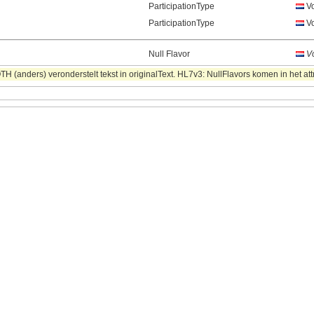
ParticipationType
Vo
ParticipationType
Vo
Null Flavor
Vo
 (anders) veronderstelt tekst in originalText. HL7v3: NullFlavors komen in het att