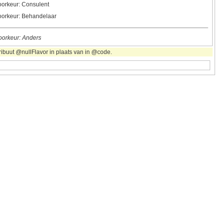
orkeur: Consulent
orkeur: Behandelaar
orkeur: Anders
ribuut @nullFlavor in plaats van in @code.