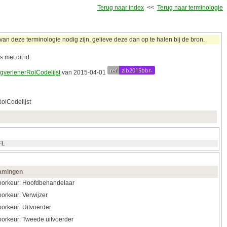
Terug naar index
<<
Terug naar terminologie
n deze terminologie nodig zijn, gelieve deze dan op te halen bij de bron.
 met dit id:
ref
zib2015bbr-
gverlenerRolCodelijst
van 2015‑04‑01
olCodelijst
FL
amingen
orkeur: Hoofdbehandelaar
orkeur: Verwijzer
orkeur: Uitvoerder
orkeur: Tweede uitvoerder