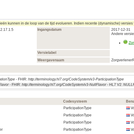
 kunnen in de loop van de tijd evolueren. Indien recente (dynamische) versies va
.2.17.1.5
Ingangsdatum
2017‑12‑31
Andere versies
Zor
Versielabel
Weergavenaam
ZorgverlenerR
pationType
- FHIR:
http://terminology.hl7.org/CodeSystem/v3-ParticipationType
Flavor
- FHIR:
http://terminology.hl7.org/CodeSystem/v3-NullFlavor
- HL7 V2:
NULL
Codesysteem
Ben
ParticipationType
Vo
ParticipationType
Vo
ParticipationType
Vo
er
ParticipationType
Vo