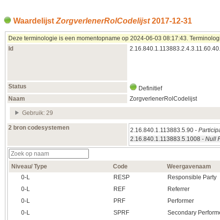
Waardelijst
ZorgverlenerRolCodelijst
2017‑12‑31
Deze terminologie is een momentopname op 2024‑06‑03 08:17:43. Terminologieën
Id
2.16.840.1.113883.2.4.3.11.60.40
Status
Definitief
Naam
ZorgverlenerRolCodelijst
Gebruik: 29
2 bron codesystemen
2.16.840.1.113883.5.90 -
Partici
2.16.840.1.113883.5.1008 -
Null 
Niveau/ Type
Code
Weergavenaam
0‑L
RESP
Responsible Party
0‑L
REF
Referrer
0‑L
PRF
Performer
0‑L
SPRF
Secondary Perform