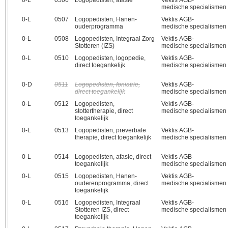
0‑L
0506
Logopedisten, afasie
Vektis AGB-
medische specialismen
0‑L
0507
Logopedisten, Hanen-
Vektis AGB-
ouderprogramma
medische specialismen
0‑L
0508
Logopedisten, Integraal Zorg
Vektis AGB-
Stotteren (IZS)
medische specialismen
0‑L
0510
Logopedisten, logopedie,
Vektis AGB-
direct toegankelijk
medische specialismen
0‑D
0511
Logopedisten, foniatrie,
Vektis AGB-
direct toegankelijk
medische specialismen
0‑L
0512
Logopedisten,
Vektis AGB-
stottertherapie, direct
medische specialismen
toegankelijk
0‑L
0513
Logopedisten, preverbale
Vektis AGB-
therapie, direct toegankelijk
medische specialismen
0‑L
0514
Logopedisten, afasie, direct
Vektis AGB-
toegankelijk
medische specialismen
0‑L
0515
Logopedisten, Hanen-
Vektis AGB-
ouderenprogramma, direct
medische specialismen
toegankelijk
0‑L
0516
Logopedisten, Integraal
Vektis AGB-
Stotteren IZS, direct
medische specialismen
toegankelijk