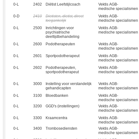
0‑L
2402
Diëtist Leefstijlcoach
Vektis AGB-
medische specialismen
0‑D
2410
Dietisten, dietist, direct
Vektis AGB-
toegankelijk
medische specialismen
0‑L
2500
Inrichtingen voor
Vektis AGB-
psychiatrische
medische specialismen
deeltijdbehandeling
0‑L
2600
Podotherapeuten
Vektis AGB-
medische specialismen
0‑L
2601
Sportpodotherapeut
Vektis AGB-
medische specialismen
0‑L
2602
Podotherapeuten,
Vektis AGB-
sportpodotherapeut
medische specialismen
0‑L
3000
Instelling voor verstandelijk
Vektis AGB-
gehandicapten
medische specialismen
0‑L
3100
Bloedbanken
Vektis AGB-
medische specialismen
0‑L
3200
GGD's (instellingen)
Vektis AGB-
medische specialismen
0‑L
3300
Kraamcentra
Vektis AGB-
medische specialismen
0‑L
3400
Trombosediensten
Vektis AGB-
medische specialismen