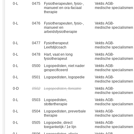
0‑L
0475
Fysiotherapeuten, fysio-,
Vektis AGB-
manueel en ora-faciaal
medische specialismen
therapie
0‑L
0476
Fysiotherapeuten, fysio-,
Vektis AGB-
manueel en
medische specialismen
arbeidsfysiotherapie
0‑L
0477
Fysiotherapeut
Vektis AGB-
Leefstijlcoach
medische specialismen
0‑L
0478
Hart, vaat en long
Vektis AGB-
fysiotherapeut
medische specialismen
0‑L
0500
Logopedisten, niet nader
Vektis AGB-
gespecificeerd
medische specialismen
0‑L
0501
Logopedisten, logopedie
Vektis AGB-
medische specialismen
0‑D
0502
Logopedisten, foniatrie
Vektis AGB-
medische specialismen
0‑L
0503
Logopedisten,
Vektis AGB-
stottertherapie
medische specialismen
0‑L
0504
Logopedisten, preverbale
Vektis AGB-
therapie
medische specialismen
0‑L
0505
Logopedie, direct
Vektis AGB-
toegankelijk / 1e lijn
medische specialismen