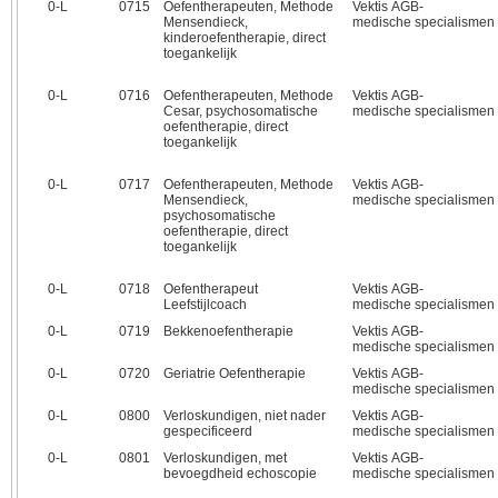
0‑L
0715
Oefentherapeuten, Methode
Vektis AGB-
Mensendieck,
medische specialismen
kinderoefentherapie, direct
toegankelijk
0‑L
0716
Oefentherapeuten, Methode
Vektis AGB-
Cesar, psychosomatische
medische specialismen
oefentherapie, direct
toegankelijk
0‑L
0717
Oefentherapeuten, Methode
Vektis AGB-
Mensendieck,
medische specialismen
psychosomatische
oefentherapie, direct
toegankelijk
0‑L
0718
Oefentherapeut
Vektis AGB-
Leefstijlcoach
medische specialismen
0‑L
0719
Bekkenoefentherapie
Vektis AGB-
medische specialismen
0‑L
0720
Geriatrie Oefentherapie
Vektis AGB-
medische specialismen
0‑L
0800
Verloskundigen, niet nader
Vektis AGB-
gespecificeerd
medische specialismen
0‑L
0801
Verloskundigen, met
Vektis AGB-
bevoegdheid echoscopie
medische specialismen