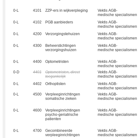
0‑L
4101
ZZP-ers in wijkverpleging
Vektis AGB-
medische specialismen
0‑L
4102
PGB aanbieders
Vektis AGB-
medische specialismen
0‑L
4200
Verzorgingstehuizen
Vektis AGB-
medische specialismen
0‑L
4300
Beheerstichtingen
Vektis AGB-
verzorgingshuizen
medische specialismen
0‑L
4400
Optometristen
Vektis AGB-
medische specialismen
0‑D
4401
Optometristen, direct
Vektis AGB-
toegankelijk
medische specialismen
0‑L
4402
Orthoptisten
Vektis AGB-
medische specialismen
0‑L
4500
Verpleeginrichtingen
Vektis AGB-
somatische zieken
medische specialismen
0‑L
4600
Verpleeginrichtingen
Vektis AGB-
psycho-geriatrische
medische specialismen
patienten
0‑L
4700
Gecombineerde
Vektis AGB-
verpleeginrichtingen
medische specialismen