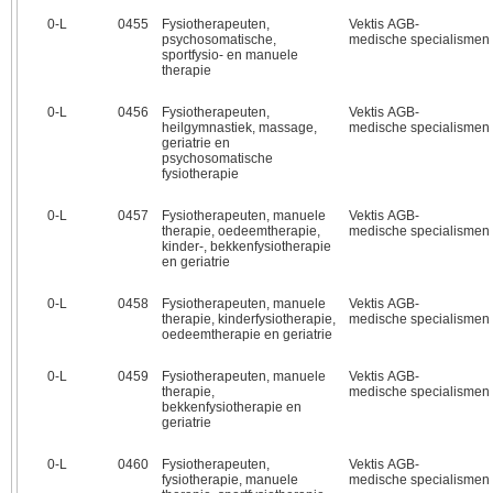
0‑L
0455
Fysiotherapeuten,
Vektis AGB-
psychosomatische,
medische specialismen
sportfysio- en manuele
therapie
0‑L
0456
Fysiotherapeuten,
Vektis AGB-
heilgymnastiek, massage,
medische specialismen
geriatrie en
psychosomatische
fysiotherapie
0‑L
0457
Fysiotherapeuten, manuele
Vektis AGB-
therapie, oedeemtherapie,
medische specialismen
kinder-, bekkenfysiotherapie
en geriatrie
0‑L
0458
Fysiotherapeuten, manuele
Vektis AGB-
therapie, kinderfysiotherapie,
medische specialismen
oedeemtherapie en geriatrie
0‑L
0459
Fysiotherapeuten, manuele
Vektis AGB-
therapie,
medische specialismen
bekkenfysiotherapie en
geriatrie
0‑L
0460
Fysiotherapeuten,
Vektis AGB-
fysiotherapie, manuele
medische specialismen