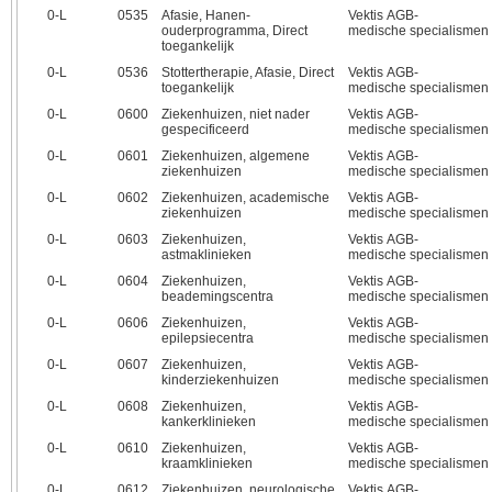
0‑L
0535
Afasie, Hanen-
Vektis AGB-
ouderprogramma, Direct
medische specialismen
toegankelijk
0‑L
0536
Stottertherapie, Afasie, Direct
Vektis AGB-
toegankelijk
medische specialismen
0‑L
0600
Ziekenhuizen, niet nader
Vektis AGB-
gespecificeerd
medische specialismen
0‑L
0601
Ziekenhuizen, algemene
Vektis AGB-
ziekenhuizen
medische specialismen
0‑L
0602
Ziekenhuizen, academische
Vektis AGB-
ziekenhuizen
medische specialismen
0‑L
0603
Ziekenhuizen,
Vektis AGB-
astmaklinieken
medische specialismen
0‑L
0604
Ziekenhuizen,
Vektis AGB-
beademingscentra
medische specialismen
0‑L
0606
Ziekenhuizen,
Vektis AGB-
epilepsiecentra
medische specialismen
0‑L
0607
Ziekenhuizen,
Vektis AGB-
kinderziekenhuizen
medische specialismen
0‑L
0608
Ziekenhuizen,
Vektis AGB-
kankerklinieken
medische specialismen
0‑L
0610
Ziekenhuizen,
Vektis AGB-
kraamklinieken
medische specialismen
0‑L
0612
Ziekenhuizen, neurologische
Vektis AGB-