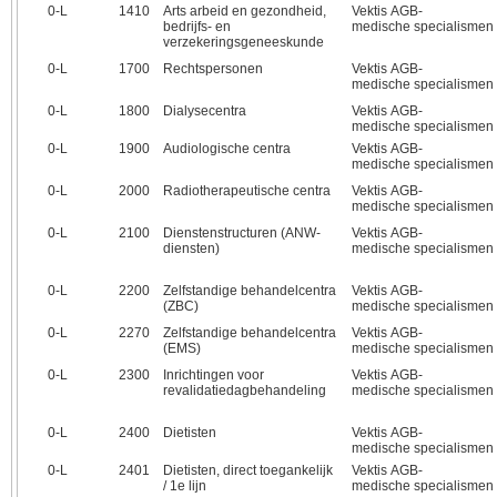
0‑L
1410
Arts arbeid en gezondheid,
Vektis AGB-
bedrijfs- en
medische specialismen
verzekeringsgeneeskunde
0‑L
1700
Rechtspersonen
Vektis AGB-
medische specialismen
0‑L
1800
Dialysecentra
Vektis AGB-
medische specialismen
0‑L
1900
Audiologische centra
Vektis AGB-
medische specialismen
0‑L
2000
Radiotherapeutische centra
Vektis AGB-
medische specialismen
0‑L
2100
Dienstenstructuren (ANW-
Vektis AGB-
diensten)
medische specialismen
0‑L
2200
Zelfstandige behandelcentra
Vektis AGB-
(ZBC)
medische specialismen
0‑L
2270
Zelfstandige behandelcentra
Vektis AGB-
(EMS)
medische specialismen
0‑L
2300
Inrichtingen voor
Vektis AGB-
revalidatiedagbehandeling
medische specialismen
0‑L
2400
Dietisten
Vektis AGB-
medische specialismen
0‑L
2401
Dietisten, direct toegankelijk
Vektis AGB-
/ 1e lijn
medische specialismen