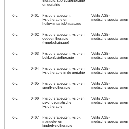
therapie, sportfysiotherapie
en geriatrie
0‑L
0461
Fysiotherapeuten,
Vektis AGB-
fysiotherapie en
medische specialismen
heilgymnastiek/massage
0‑L
0462
Fysiotherapeuten, fysio- en
Vektis AGB-
oedeemtherapie
medische specialismen
(lympfedrainage)
0‑L
0463
Fysiotherapeuten, fysio- en
Vektis AGB-
bekkenfysiotherapie
medische specialismen
0‑L
0464
Fysiotherapeuten, fysio- en
Vektis AGB-
fysiotherapie in de geriatrie
medische specialismen
0‑L
0465
Fysiotherapeuten, fysio- en
Vektis AGB-
sportfysiotherapie
medische specialismen
0‑L
0466
Fysiotherapeuten, fysio- en
Vektis AGB-
psychosomatische
medische specialismen
fysiotherapie
0‑L
0467
Fysiotherapeuten, fysio-,
Vektis AGB-
manuele- en
medische specialismen
kinderfysiotherapie