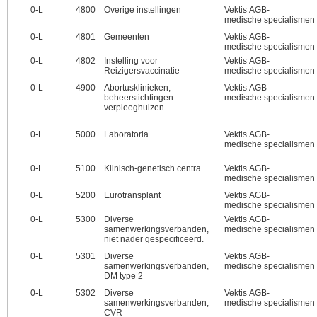
0‑L
4800
Overige instellingen
Vektis AGB-
medische specialismen
0‑L
4801
Gemeenten
Vektis AGB-
medische specialismen
0‑L
4802
Instelling voor
Vektis AGB-
Reizigersvaccinatie
medische specialismen
0‑L
4900
Abortusklinieken,
Vektis AGB-
beheerstichtingen
medische specialismen
verpleeghuizen
0‑L
5000
Laboratoria
Vektis AGB-
medische specialismen
0‑L
5100
Klinisch-genetisch centra
Vektis AGB-
medische specialismen
0‑L
5200
Eurotransplant
Vektis AGB-
medische specialismen
0‑L
5300
Diverse
Vektis AGB-
samenwerkingsverbanden,
medische specialismen
niet nader gespecificeerd.
0‑L
5301
Diverse
Vektis AGB-
samenwerkingsverbanden,
medische specialismen
DM type 2
0‑L
5302
Diverse
Vektis AGB-
samenwerkingsverbanden,
medische specialismen
CVR