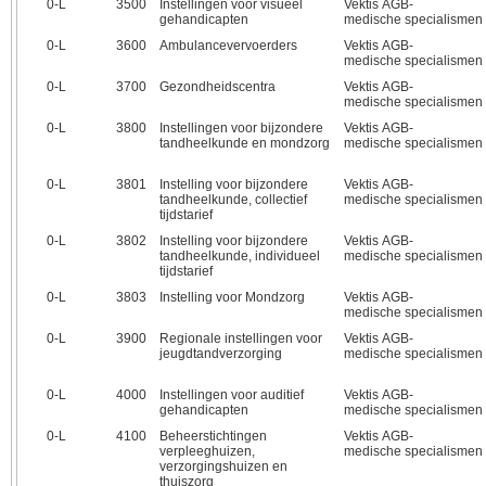
0‑L
3500
Instellingen voor visueel
Vektis AGB-
gehandicapten
medische specialismen
0‑L
3600
Ambulancevervoerders
Vektis AGB-
medische specialismen
0‑L
3700
Gezondheidscentra
Vektis AGB-
medische specialismen
0‑L
3800
Instellingen voor bijzondere
Vektis AGB-
tandheelkunde en mondzorg
medische specialismen
0‑L
3801
Instelling voor bijzondere
Vektis AGB-
tandheelkunde, collectief
medische specialismen
tijdstarief
0‑L
3802
Instelling voor bijzondere
Vektis AGB-
tandheelkunde, individueel
medische specialismen
tijdstarief
0‑L
3803
Instelling voor Mondzorg
Vektis AGB-
medische specialismen
0‑L
3900
Regionale instellingen voor
Vektis AGB-
jeugdtandverzorging
medische specialismen
0‑L
4000
Instellingen voor auditief
Vektis AGB-
gehandicapten
medische specialismen
0‑L
4100
Beheerstichtingen
Vektis AGB-
verpleeghuizen,
medische specialismen
verzorgingshuizen en
thuiszorg