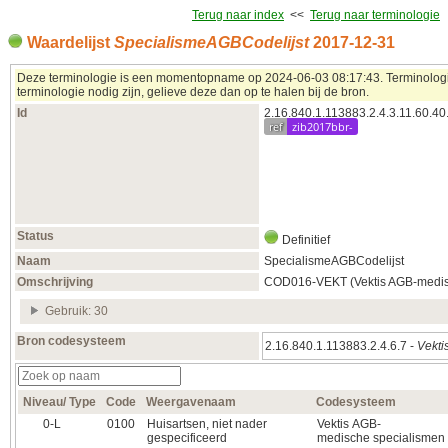
Terug naar index
<<
Terug naar terminologie
Waardelijst
SpecialismeAGBCodelijst
2017‑12‑31
Deze terminologie is een momentopname op 2024‑06‑03 08:17:43. Terminologieë
terminologie nodig zijn, gelieve deze dan op te halen bij de bron.
Id
2.16.840.1.113883.2.4.3.11.60.40
ref
zib2017bbr-
Status
Definitief
Naam
SpecialismeAGBCodelijst
Omschrijving
COD016-VEKT (Vektis AGB-medisc
Gebruik: 30
Bron codesysteem
2.16.840.1.113883.2.4.6.7 -
Vekti
Niveau/ Type
Code
Weergavenaam
Codesysteem
0‑L
0100
Huisartsen, niet nader
Vektis AGB-
gespecificeerd
medische specialismen