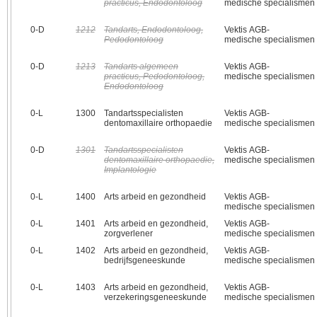
practicus, Endodontoloog
medische specialismen
0‑D
1212
Tandarts, Endodontoloog,
Vektis AGB-
Pedodontoloog
medische specialismen
0‑D
1213
Tandarts algemeen
Vektis AGB-
practicus, Pedodontoloog,
medische specialismen
Endodontoloog
0‑L
1300
Tandartsspecialisten
Vektis AGB-
dentomaxillaire orthopaedie
medische specialismen
0‑D
1301
Tandartsspecialisten
Vektis AGB-
dentomaxillaire orthopaedie,
medische specialismen
Implantologie
0‑L
1400
Arts arbeid en gezondheid
Vektis AGB-
medische specialismen
0‑L
1401
Arts arbeid en gezondheid,
Vektis AGB-
zorgverlener
medische specialismen
0‑L
1402
Arts arbeid en gezondheid,
Vektis AGB-
bedrijfsgeneeskunde
medische specialismen
0‑L
1403
Arts arbeid en gezondheid,
Vektis AGB-
verzekeringsgeneeskunde
medische specialismen