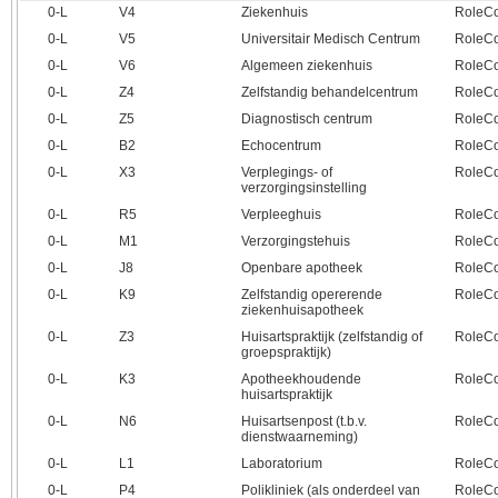
0‑L
V4
Ziekenhuis
RoleCo
0‑L
V5
Universitair Medisch Centrum
RoleCo
0‑L
V6
Algemeen ziekenhuis
RoleCo
0‑L
Z4
Zelfstandig behandelcentrum
RoleCo
0‑L
Z5
Diagnostisch centrum
RoleCo
0‑L
B2
Echocentrum
RoleCo
0‑L
X3
Verplegings- of
RoleCo
verzorgingsinstelling
0‑L
R5
Verpleeghuis
RoleCo
0‑L
M1
Verzorgingstehuis
RoleCo
0‑L
J8
Openbare apotheek
RoleCo
0‑L
K9
Zelfstandig opererende
RoleCo
ziekenhuisapotheek
0‑L
Z3
Huisartspraktijk (zelfstandig of
RoleCo
groepspraktijk)
0‑L
K3
Apotheekhoudende
RoleCo
huisartspraktijk
0‑L
N6
Huisartsenpost (t.b.v.
RoleCo
dienstwaarneming)
0‑L
L1
Laboratorium
RoleCo
0‑L
P4
Polikliniek (als onderdeel van
RoleCo