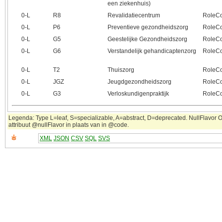
een ziekenhuis)
0‑L
R8
Revalidatiecentrum
RoleCo
0‑L
P6
Preventieve gezondheidszorg
RoleCo
0‑L
G5
Geestelijke Gezondheidszorg
RoleCo
0‑L
G6
Verstandelijk gehandicaptenzorg
RoleCo
0‑L
T2
Thuiszorg
RoleCo
0‑L
JGZ
Jeugdgezondheidszorg
RoleCo
0‑L
G3
Verloskundigenpraktijk
RoleCo
Legenda: Type L=leaf, S=specializable, A=abstract, D=deprecated. NullFlavor OT
attribuut @nullFlavor in plaats van in @code.
XML
JSON
CSV
SQL
SVS