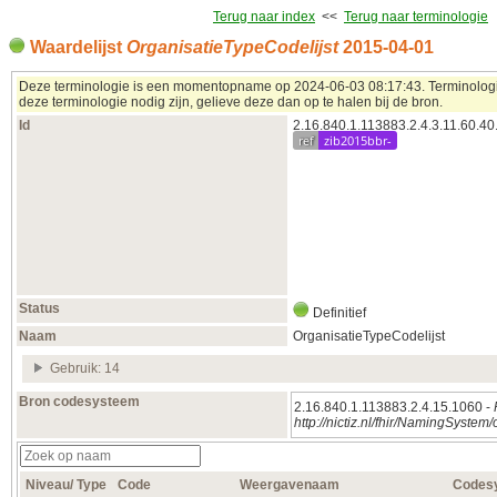
Terug naar index
<<
Terug naar terminologie
Waardelijst
OrganisatieTypeCodelijst
2015‑04‑01
Deze terminologie is een momentopname op 2024‑06‑03 08:17:43. Terminologieë
deze terminologie nodig zijn, gelieve deze dan op te halen bij de bron.
Id
2.16.840.1.113883.2.4.3.11.60.40
ref
zib2015bbr-
Status
Definitief
Naam
OrganisatieTypeCodelijst
Gebruik: 14
Bron codesysteem
2.16.840.1.113883.2.4.15.1060 -
http://nictiz.nl/fhir/NamingSystem
Niveau/ Type
Code
Weergavenaam
Codes