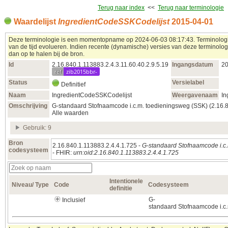
Terug naar index
<<
Terug naar terminologie
Waardelijst
IngredientCodeSSKCodelijst
2015‑04‑01
Deze terminologie is een momentopname op 2024‑06‑03 08:17:43. Terminolog
van de tijd evolueren. Indien recente (dynamische) versies van deze terminolog
dan op te halen bij de bron.
Id
2.16.840.1.113883.2.4.3.11.60.40.2.9.5.19
Ingangsdatum
20
ref
zib2015bbr-
Status
Versielabel
Definitief
Naam
IngredientCodeSSKCodelijst
Weergavenaam
In
Omschrijving
G-standaard Stofnaamcode i.c.m. toedieningsweg (SSK) (2.16.8
Alle waarden
Gebruik: 9
Bron
2.16.840.1.113883.2.4.4.1.725 -
G-standaard Stofnaamcode i.c
codesysteem
- FHIR:
urn:oid:2.16.840.1.113883.2.4.4.1.725
Intentionele
Niveau/ Type
Code
Codesysteem
definitie
G-
Inclusief
standaard Stofnaamcode i.c