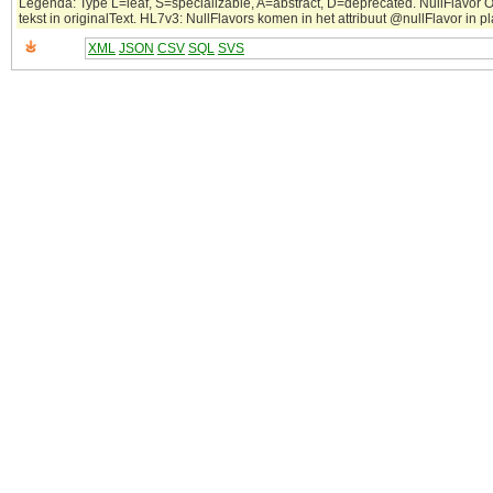
Legenda: Type L=leaf, S=specializable, A=abstract, D=deprecated. NullFlavor 
tekst in originalText. HL7v3: NullFlavors komen in het attribuut @nullFlavor in 
XML
JSON
CSV
SQL
SVS