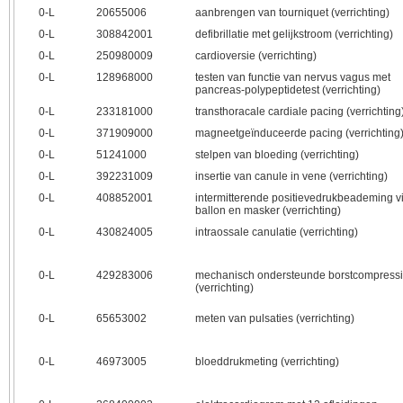
0‑L
20655006
aanbrengen van tourniquet (verrichting)
0‑L
308842001
defibrillatie met gelijkstroom (verrichting)
0‑L
250980009
cardioversie (verrichting)
0‑L
128968000
testen van functie van nervus vagus met
pancreas-polypeptidetest (verrichting)
0‑L
233181000
transthoracale cardiale pacing (verrichting
0‑L
371909000
magneetgeïnduceerde pacing (verrichting
0‑L
51241000
stelpen van bloeding (verrichting)
0‑L
392231009
insertie van canule in vene (verrichting)
0‑L
408852001
intermitterende positievedrukbeademing v
ballon en masker (verrichting)
0‑L
430824005
intraossale canulatie (verrichting)
0‑L
429283006
mechanisch ondersteunde borstcompress
(verrichting)
0‑L
65653002
meten van pulsaties (verrichting)
0‑L
46973005
bloeddrukmeting (verrichting)