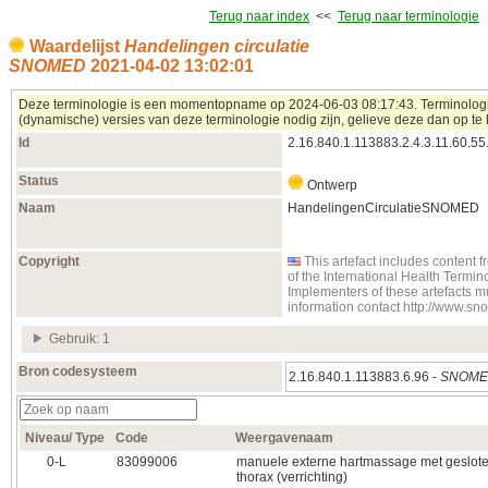
Terug naar index
<<
Terug naar terminologie
Waardelijst
Handelingen circulatie
SNOMED
2021‑04‑02 13:02:01
Deze terminologie is een momentopname op 2024‑06‑03 08:17:43. Terminologieë
(dynamische) versies van deze terminologie nodig zijn, gelieve deze dan op te 
Id
2.16.840.1.113883.2.4.3.11.60.55
Status
Ontwerp
Naam
HandelingenCirculatieSNOMED
Copyright
This artefact includes conten
of the International Health Term
Implementers of these artefacts m
information contact http://www.s
Gebruik: 1
Bron codesysteem
2.16.840.1.113883.6.96 -
SNOMED
Niveau/ Type
Code
Weergavenaam
0‑L
83099006
manuele externe hartmassage met geslot
thorax (verrichting)