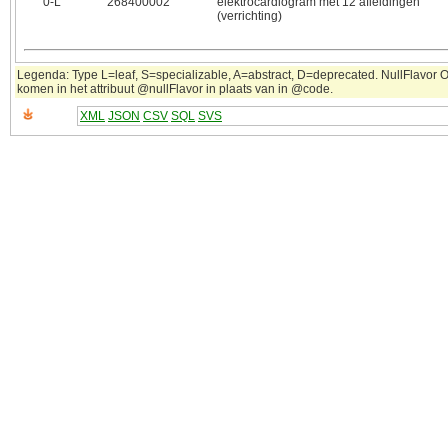
0‑L
268400002
elektrocardiogram met 12 afleidingen
(verrichting)
Legenda: Type L=leaf, S=specializable, A=abstract, D=deprecated. NullFlavor OT
komen in het attribuut @nullFlavor in plaats van in @code.
XML
JSON
CSV
SQL
SVS