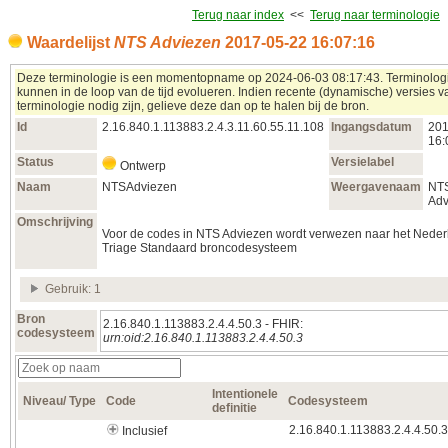
Terug naar index
<<
Terug naar terminologie
Waardelijst
NTS Adviezen
2017‑05‑22 16:07:16
Deze terminologie is een momentopname op 2024‑06‑03 08:17:43. Terminolog
kunnen in de loop van de tijd evolueren. Indien recente (dynamische) versies 
terminologie nodig zijn, gelieve deze dan op te halen bij de bron.
Id
2.16.840.1.113883.2.4.3.11.60.55.11.108
Ingangsdatum
201
16:
Status
Versielabel
Ontwerp
Naam
NTSAdviezen
Weergavenaam
NT
Adv
Omschrijving
Voor de codes in NTS Adviezen wordt verwezen naar het Neder
Triage Standaard broncodesysteem
Gebruik: 1
Bron
2.16.840.1.113883.2.4.4.50.3 - FHIR:
codesysteem
urn:oid:2.16.840.1.113883.2.4.4.50.3
Intentionele
Niveau/ Type
Code
Codesysteem
definitie
2.16.840.1.113883.2.4.4.50.3
Inclusief