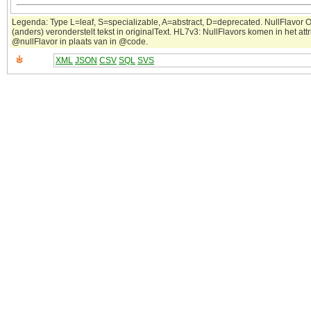
Legenda: Type L=leaf, S=specializable, A=abstract, D=deprecated. NullFlavor 
(anders) veronderstelt tekst in originalText. HL7v3: NullFlavors komen in het attr
@nullFlavor in plaats van in @code.
XML
JSON
CSV
SQL
SVS