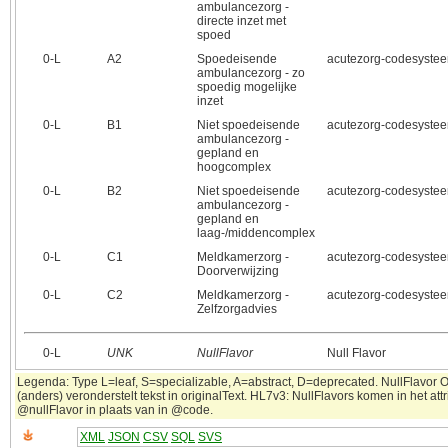
ambulancezorg -
directe inzet met
spoed
0‑L
A2
Spoedeisende
acutezorg-codesyste
ambulancezorg - zo
spoedig mogelijke
inzet
0‑L
B1
Niet spoedeisende
acutezorg-codesyste
ambulancezorg -
gepland en
hoogcomplex
0‑L
B2
Niet spoedeisende
acutezorg-codesyste
ambulancezorg -
gepland en
laag-/middencomplex
0‑L
C1
Meldkamerzorg -
acutezorg-codesyste
Doorverwijzing
0‑L
C2
Meldkamerzorg -
acutezorg-codesyste
Zelfzorgadvies
0‑L
UNK
NullFlavor
Null Flavor
Legenda: Type L=leaf, S=specializable, A=abstract, D=deprecated. NullFlavor 
(anders) veronderstelt tekst in originalText. HL7v3: NullFlavors komen in het attr
@nullFlavor in plaats van in @code.
XML
JSON
CSV
SQL
SVS