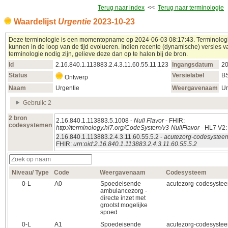
Terug naar index
<<
Terug naar terminologie
Waardelijst
Urgentie
2023‑10‑23
Deze terminologie is een momentopname op 2024‑06‑03 08:17:43. Terminolog
kunnen in de loop van de tijd evolueren. Indien recente (dynamische) versies 
terminologie nodig zijn, gelieve deze dan op te halen bij de bron.
Id
2.16.840.1.113883.2.4.3.11.60.55.11.123
Ingangsdatum
20
Status
Versielabel
B
Ontwerp
Naam
Urgentie
Weergavenaam
Ur
Gebruik: 2
2 bron
2.16.840.1.113883.5.1008 -
Null Flavor
- FHIR:
codesystemen
http://terminology.hl7.org/CodeSystem/v3-NullFlavor
- HL7 V2
2.16.840.1.113883.2.4.3.11.60.55.5.2 -
acutezorg-codesystee
FHIR:
urn:oid:2.16.840.1.113883.2.4.3.11.60.55.5.2
Niveau/ Type
Code
Weergavenaam
Codesysteem
0‑L
A0
Spoedeisende
acutezorg-codesyste
ambulancezorg -
directe inzet met
grootst mogelijke
spoed
0‑L
A1
Spoedeisende
acutezorg-codesyste