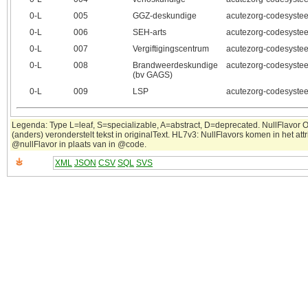
0‑L
005
GGZ-deskundige
acutezorg-codesyste
0‑L
006
SEH-arts
acutezorg-codesyste
0‑L
007
Vergiftigingscentrum
acutezorg-codesyste
0‑L
008
Brandweerdeskundige
acutezorg-codesyste
(bv GAGS)
0‑L
009
LSP
acutezorg-codesyste
Legenda: Type L=leaf, S=specializable, A=abstract, D=deprecated. NullFlavor 
(anders) veronderstelt tekst in originalText. HL7v3: NullFlavors komen in het attr
@nullFlavor in plaats van in @code.
XML
JSON
CSV
SQL
SVS