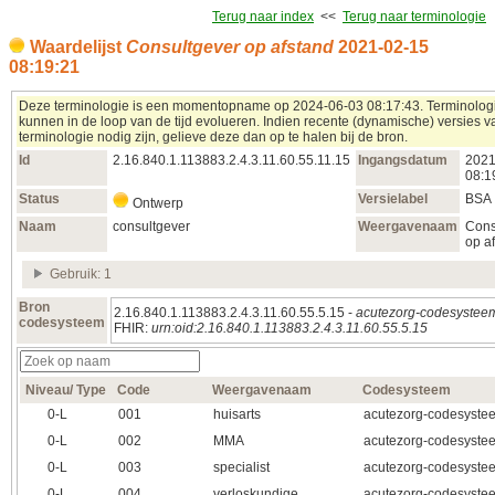
Terug naar index
<<
Terug naar terminologie
Waardelijst
Consultgever op afstand
2021‑02‑15
08:19:21
Deze terminologie is een momentopname op 2024‑06‑03 08:17:43. Terminolog
kunnen in de loop van de tijd evolueren. Indien recente (dynamische) versies 
terminologie nodig zijn, gelieve deze dan op te halen bij de bron.
Id
2.16.840.1.113883.2.4.3.11.60.55.11.15
Ingangsdatum
2021
08:1
Status
Versielabel
BSA
Ontwerp
Naam
consultgever
Weergavenaam
Cons
op a
Gebruik: 1
Bron
2.16.840.1.113883.2.4.3.11.60.55.5.15 -
acutezorg-codesystee
codesysteem
FHIR:
urn:oid:2.16.840.1.113883.2.4.3.11.60.55.5.15
Niveau/ Type
Code
Weergavenaam
Codesysteem
0‑L
001
huisarts
acutezorg-codesyste
0‑L
002
MMA
acutezorg-codesyste
0‑L
003
specialist
acutezorg-codesyste
0‑L
004
verloskundige
acutezorg-codesyste