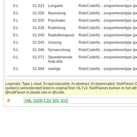
0‑L
01.023
Longarts
RoleCodeNL - zorgverlenertype (p
0‑L
01.026
Neuroloog
RoleCodeNL - zorgverlenertype (p
0‑L
01.035
Psychiater
RoleCodeNL - zorgverlenertype (p
0‑L
01.039
Radioloog
RoleCodeNL - zorgverlenertype (p
0‑L
01.040
Radiotherapeut
RoleCodeNL - zorgverlenertype (p
0‑L
01.045
Uroloog
RoleCodeNL - zorgverlenertype (p
0‑L
01.046
Gynaecoloog
RoleCodeNL - zorgverlenertype (p
0‑L
01.071
Spoedeisende
RoleCodeNL - zorgverlenertype (p
hulp arts
0‑L
01.999
overige
RoleCodeNL - zorgverlenertype (p
Legenda: Type L=leaf, S=specializable, A=abstract, D=deprecated. NullFlavor 
(anders) veronderstelt tekst in originalText. HL7v3: NullFlavors komen in het attr
@nullFlavor in plaats van in @code.
XML
JSON
CSV
SQL
SVS