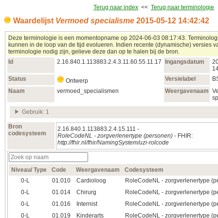
Terug naar index
<<
Terug naar terminologie
Waardelijst
Vermoed specialisme
2015‑05‑12 14:42:42
Deze terminologie is een momentopname op 2024‑06‑03 08:17:43. Terminolog
kunnen in de loop van de tijd evolueren. Indien recente (dynamische) versies 
terminologie nodig zijn, gelieve deze dan op te halen bij de bron.
Id
2.16.840.1.113883.2.4.3.11.60.55.11.17
Ingangsdatum
2
14
Status
Versielabel
B
Ontwerp
Naam
vermoed_specialismen
Weergavenaam
V
sp
Gebruik: 1
Bron
2.16.840.1.113883.2.4.15.111 -
codesysteem
RoleCodeNL - zorgverlenertype (personen)
- FHIR:
http://fhir.nl/fhir/NamingSystem/uzi-rolcode
Niveau/ Type
Code
Weergavenaam
Codesysteem
0‑L
01.010
Cardioloog
RoleCodeNL - zorgverlenertype (p
0‑L
01.014
Chirurg
RoleCodeNL - zorgverlenertype (p
0‑L
01.016
Internist
RoleCodeNL - zorgverlenertype (p
0‑L
01.019
Kinderarts
RoleCodeNL - zorgverlenertype (p