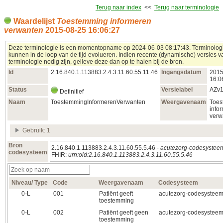
Terug naar index
<<
Terug naar terminologie
Waardelijst
Toestemming informeren
verwanten
2015‑08‑25 16:06:27
Deze terminologie is een momentopname op 2024‑06‑03 08:17:43. Terminolog
kunnen in de loop van de tijd evolueren. Indien recente (dynamische) versies 
terminologie nodig zijn, gelieve deze dan op te halen bij de bron.
Id
2.16.840.1.113883.2.4.3.11.60.55.11.46
Ingangsdatum
2015
16:0
Status
Versielabel
AZv
Definitief
Naam
ToestemmingInformerenVerwanten
Weergavenaam
Toes
info
verw
Gebruik: 1
Bron
2.16.840.1.113883.2.4.3.11.60.55.5.46 -
acutezorg-codesystee
codesysteem
FHIR:
urn:oid:2.16.840.1.113883.2.4.3.11.60.55.5.46
Niveau/ Type
Code
Weergavenaam
Codesysteem
0‑L
001
Patiënt geeft
acutezorg-codesystee
toestemming
0‑L
002
Patiënt geeft geen
acutezorg-codesystee
toestemming