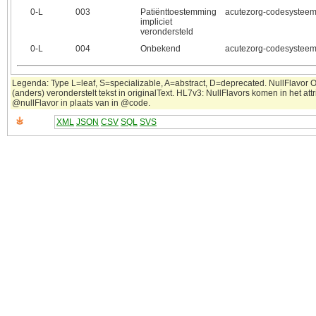
0‑L
003
Patiënttoestemming
acutezorg-codesystee
impliciet
verondersteld
0‑L
004
Onbekend
acutezorg-codesystee
Legenda: Type L=leaf, S=specializable, A=abstract, D=deprecated. NullFlavor 
(anders) veronderstelt tekst in originalText. HL7v3: NullFlavors komen in het attr
@nullFlavor in plaats van in @code.
XML
JSON
CSV
SQL
SVS