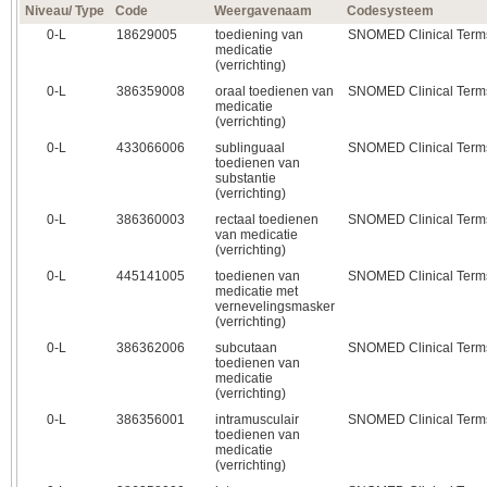
Niveau/ Type
Code
Weergavenaam
Codesysteem
0‑L
18629005
toediening van
SNOMED Clinical Term
medicatie
(verrichting)
0‑L
386359008
oraal toedienen van
SNOMED Clinical Term
medicatie
(verrichting)
0‑L
433066006
sublinguaal
SNOMED Clinical Term
toedienen van
substantie
(verrichting)
0‑L
386360003
rectaal toedienen
SNOMED Clinical Term
van medicatie
(verrichting)
0‑L
445141005
toedienen van
SNOMED Clinical Term
medicatie met
vernevelingsmasker
(verrichting)
0‑L
386362006
subcutaan
SNOMED Clinical Term
toedienen van
medicatie
(verrichting)
0‑L
386356001
intramusculair
SNOMED Clinical Term
toedienen van
medicatie
(verrichting)