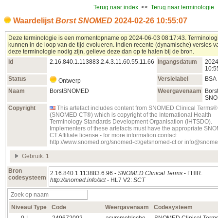
Terug naar index
<<
Terug naar terminologie
Waardelijst
Borst SNOMED
2024‑02‑26 10:55:07
Deze terminologie is een momentopname op 2024‑06‑03 08:17:43. Terminolog
kunnen in de loop van de tijd evolueren. Indien recente (dynamische) versies v
deze terminologie nodig zijn, gelieve deze dan op te halen bij de bron.
Id
2.16.840.1.113883.2.4.3.11.60.55.11.66
Ingangsdatum
2024
10:5
Status
Versielabel
BSA
Ontwerp
Naam
BorstSNOMED
Weergavenaam
Bors
SNO
Copyright
This artefact includes content from SNOMED Clinical Terms®
(SNOMED CT®) which is copyright of the International Health
Terminology Standards Development Organisation (IHTSDO).
Implementers of these artefacts must have the appropriate S
CT Affiliate license - for more information contact
http://www.snomed.org/snomed-ct/getsnomed-ct or info@snome
Gebruik: 1
Bron
2.16.840.1.113883.6.96 -
SNOMED Clinical Terms
- FHIR:
codesysteem
http://snomed.info/sct
- HL7 V2:
SCT
Niveau/ Type
Code
Weergavenaam
Codesysteem