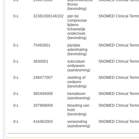
0‑L
249672002
asymmetrische
SNOMED Clinical Term
thorax
(bevinding)
0‑L
32381000146102
pijn bij
SNOMED Clinical Term
compressie
tijdens
lichamelijk
onderzoek
(bevinding)
0‑L
75483001
pijnlijke
SNOMED Clinical Term
ademhaling
(bevinding)
0‑L
3830001
subcutaan
SNOMED Clinical Term
emfyseem
(aandoening)
0‑L
248477007
zwelling of
SNOMED Clinical Term
oedeem
(bevinding)
0‑L
385494008
hematoom
SNOMED Clinical Term
(aandoening)
0‑L
297968009
bloeding van
SNOMED Clinical Term
huid
(bevinding)
0‑L
416462003
verwonding
SNOMED Clinical Term
(aandoening)