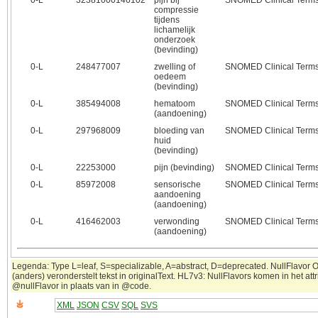
0‑L
32381000146102
pijn bij
SNOMED Clinical Term
compressie
tijdens
lichamelijk
onderzoek
(bevinding)
0‑L
248477007
zwelling of
SNOMED Clinical Term
oedeem
(bevinding)
0‑L
385494008
hematoom
SNOMED Clinical Term
(aandoening)
0‑L
297968009
bloeding van
SNOMED Clinical Term
huid
(bevinding)
0‑L
22253000
pijn (bevinding)
SNOMED Clinical Term
0‑L
85972008
sensorische
SNOMED Clinical Term
aandoening
(aandoening)
0‑L
416462003
verwonding
SNOMED Clinical Term
(aandoening)
Legenda: Type L=leaf, S=specializable, A=abstract, D=deprecated. NullFlavor 
(anders) veronderstelt tekst in originalText. HL7v3: NullFlavors komen in het attr
@nullFlavor in plaats van in @code.
XML
JSON
CSV
SQL
SVS