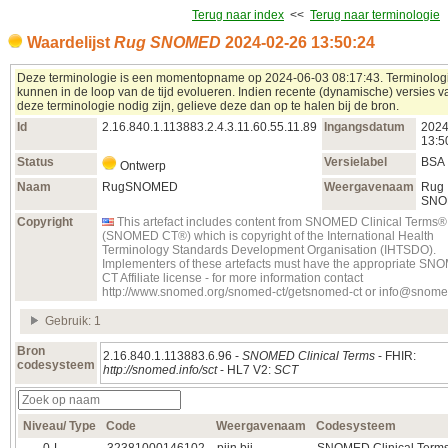
Terug naar index
<<
Terug naar terminologie
Waardelijst
Rug SNOMED
2024‑02‑26 13:50:24
Deze terminologie is een momentopname op 2024‑06‑03 08:17:43. Terminolog
kunnen in de loop van de tijd evolueren. Indien recente (dynamische) versies v
deze terminologie nodig zijn, gelieve deze dan op te halen bij de bron.
Id
2.16.840.1.113883.2.4.3.11.60.55.11.89
Ingangsdatum
2024
13:5
Status
Versielabel
BSA
Ontwerp
Naam
RugSNOMED
Weergavenaam
Rug
SNO
Copyright
This artefact includes content from SNOMED Clinical Terms®
(SNOMED CT®) which is copyright of the International Health
Terminology Standards Development Organisation (IHTSDO).
Implementers of these artefacts must have the appropriate S
CT Affiliate license - for more information contact
http://www.snomed.org/snomed-ct/getsnomed-ct or info@snome
Gebruik: 1
Bron
2.16.840.1.113883.6.96 -
SNOMED Clinical Terms
- FHIR:
codesysteem
http://snomed.info/sct
- HL7 V2:
SCT
Niveau/ Type
Code
Weergavenaam
Codesysteem