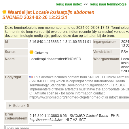
Terug naar index
<<
Terug naar terminologie
Waardelijst
Locatie loslaatpijn abdomen
SNOMED
2024‑02‑26 13:23:24
Deze terminologie is een momentopname op 2024‑06‑03 08:17:43. Terminolog
kunnen in de loop van de tijd evolueren. Indien recente (dynamische) versies v
deze terminologie nodig zijn, gelieve deze dan op te halen bij de bron.
Id
2.16.840.1.113883.2.4.3.11.60.55.11.91
Ingangsdatum
2024
13:2
Status
Versielabel
BSA
Ontwerp
Naam
LocatieoplichaamsdeelSNOMED
Weergavenaam
Loca
losla
abd
SNO
Copyright
This artefact includes content from SNOMED Clinical Terms®
(SNOMED CT®) which is copyright of the International Health
Terminology Standards Development Organisation (IHTSDO).
Implementers of these artefacts must have the appropriate S
CT Affiliate license - for more information contact
http://www.snomed.org/snomed-ct/getsnomed-ct or info@snome
Gebruik: 5
Bron
2.16.840.1.113883.6.96 -
SNOMED Clinical Terms
- FHIR:
codesysteem
http://snomed.info/sct
- HL7 V2:
SCT