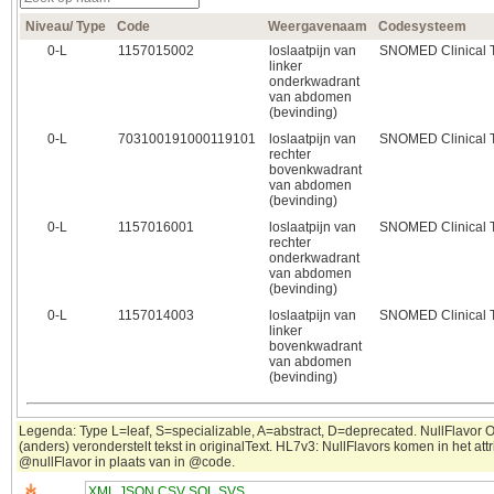
Niveau/ Type
Code
Weergavenaam
Codesysteem
0‑L
1157015002
loslaatpijn van
SNOMED Clinical 
linker
onderkwadrant
van abdomen
(bevinding)
0‑L
703100191000119101
loslaatpijn van
SNOMED Clinical 
rechter
bovenkwadrant
van abdomen
(bevinding)
0‑L
1157016001
loslaatpijn van
SNOMED Clinical 
rechter
onderkwadrant
van abdomen
(bevinding)
0‑L
1157014003
loslaatpijn van
SNOMED Clinical 
linker
bovenkwadrant
van abdomen
(bevinding)
Legenda: Type L=leaf, S=specializable, A=abstract, D=deprecated. NullFlavor 
(anders) veronderstelt tekst in originalText. HL7v3: NullFlavors komen in het attr
@nullFlavor in plaats van in @code.
XML
JSON
CSV
SQL
SVS