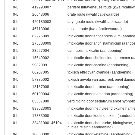
0‑L
260121000146103
intoxicatie door 4-hydroxyboterzuur (aa
0‑L
419993007
perifere intraveneuze route (kwalificatie
0‑L
26643006
orale route (kwalificatiewaarde)
0‑L
420185003
laryngeale route (kwalificatiewaarde)
0‑L
46713006
nasale route (kwalificatiewaarde)
0‑L
82276009
intoxicatie door antidepressivum (aando
0‑L
275388009
intoxicatie door antihistaminicum (aando
0‑L
23527004
cannabisintoxicatie (aandoening)
0‑L
15649002
intoxicatie door cholinesteraseremmer (
0‑L
9982009
intoxicatie door cocaïne (aandoening)
0‑L
66207005
toxisch effect van cyanide (aandoening)
0‑L
57335002
toxisch gevolg van gas, rook en/of damp
0‑L
13187008
intoxicatie door heroïne (aandoening)
0‑L
60199004
intoxicatie door methadon (aandoening)
0‑L
85337000
vergiftiging door sedativum en/of hypno
0‑L
838523003
intoxicatie door methyleendioxymethamf
0‑L
17383000
intoxicatie door koolmonoxide (aandoeni
0‑L
33481000146104
intoxicatie door chemische, biologische, 
nucleaire stof (aandoening)
0‑L
10650000
intoxicatie door ketamine (aandoening)