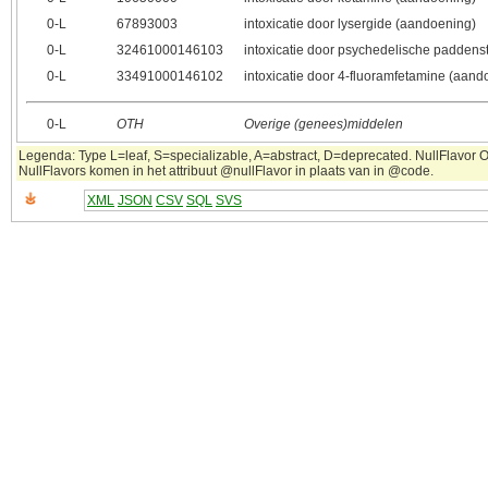
0‑L
67893003
intoxicatie door lysergide (aandoening)
0‑L
32461000146103
intoxicatie door psychedelische paddens
0‑L
33491000146102
intoxicatie door 4-fluoramfetamine (aand
0‑L
OTH
Overige (genees)middelen
Legenda: Type L=leaf, S=specializable, A=abstract, D=deprecated. NullFlavor OT
NullFlavors komen in het attribuut @nullFlavor in plaats van in @code.
XML
JSON
CSV
SQL
SVS