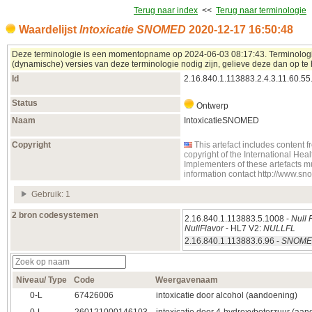
Terug naar index
<<
Terug naar terminologie
Waardelijst
Intoxicatie SNOMED
2020‑12‑17 16:50:48
Deze terminologie is een momentopname op 2024‑06‑03 08:17:43. Terminologieë
(dynamische) versies van deze terminologie nodig zijn, gelieve deze dan op te 
Id
2.16.840.1.113883.2.4.3.11.60.55
Status
Ontwerp
Naam
IntoxicatieSNOMED
Copyright
This artefact includes conten
copyright of the International H
Implementers of these artefacts m
information contact http://www.s
Gebruik: 1
2 bron codesystemen
2.16.840.1.113883.5.1008 -
Null 
NullFlavor
- HL7 V2:
NULLFL
2.16.840.1.113883.6.96 -
SNOMED
Niveau/ Type
Code
Weergavenaam
0‑L
67426006
intoxicatie door alcohol (aandoening)