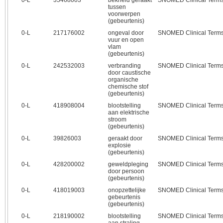
0‑L
35468003
bekneld geraakt
SNOMED Clinical Term
tussen
voorwerpen
(gebeurtenis)
0‑L
217176002
ongeval door
SNOMED Clinical Term
vuur en open
vlam
(gebeurtenis)
0‑L
242532003
verbranding
SNOMED Clinical Term
door caustische
organische
chemische stof
(gebeurtenis)
0‑L
418908004
blootstelling
SNOMED Clinical Term
aan elektrische
stroom
(gebeurtenis)
0‑L
39826003
geraakt door
SNOMED Clinical Term
explosie
(gebeurtenis)
0‑L
428200002
geweldpleging
SNOMED Clinical Term
door persoon
(gebeurtenis)
0‑L
418019003
onopzettelijke
SNOMED Clinical Term
gebeurtenis
(gebeurtenis)
0‑L
218190002
blootstelling
SNOMED Clinical Term