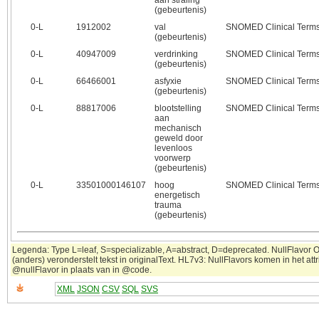
aan straling
(gebeurtenis)
0‑L
1912002
val
SNOMED Clinical Term
(gebeurtenis)
0‑L
40947009
verdrinking
SNOMED Clinical Term
(gebeurtenis)
0‑L
66466001
asfyxie
SNOMED Clinical Term
(gebeurtenis)
0‑L
88817006
blootstelling
SNOMED Clinical Term
aan
mechanisch
geweld door
levenloos
voorwerp
(gebeurtenis)
0‑L
33501000146107
hoog
SNOMED Clinical Term
energetisch
trauma
(gebeurtenis)
Legenda: Type L=leaf, S=specializable, A=abstract, D=deprecated. NullFlavor 
(anders) veronderstelt tekst in originalText. HL7v3: NullFlavors komen in het attr
@nullFlavor in plaats van in @code.
XML
JSON
CSV
SQL
SVS