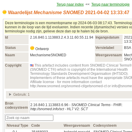
Terug naar index
<<
Terug naar terminologie
Waardelijst
Mechanisme SNOMED
2021‑04‑02 13:33:47
Deze terminologie is een momentopname op 2024‑06‑03 08:17:43. Terminolog
kunnen in de loop van de tijd evolueren. Indien recente (dynamische) versies 
terminologie nodig zijn, gelieve deze dan op te halen bij de bron.
Id
2.16.840.1.113883.2.4.3.11.60.55.11.94
Ingangsdatum
2021
13:3
Status
Versielabel
BSA
Ontwerp
Naam
MechanismeSNOMED
Weergavenaam
Mec
SNO
Copyright
This artefact includes content from SNOMED Clinical Terms®
(SNOMED CT®) which is copyright of the International Health
Terminology Standards Development Organisation (IHTSDO).
Implementers of these artefacts must have the appropriate S
Affiliate license - for more information contact
http://www.snomed.org/snomed-ct/getsnomed-ct or info@snome
Gebruik: 1
Bron
2.16.840.1.113883.6.96 -
SNOMED Clinical Terms
- FHIR:
codesysteem
http://snomed.info/sct
- HL7 V2:
SCT
Niveau/ Type
Code
Weergavenaam
Codesysteem