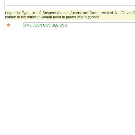
Legenda: Type L=leaf, S=specializable, A=abstract, D=deprecated. NullFlavor OT
komen in het attribuut @nullFlavor in plaats van in @code.
XML
JSON
CSV
SQL
SVS