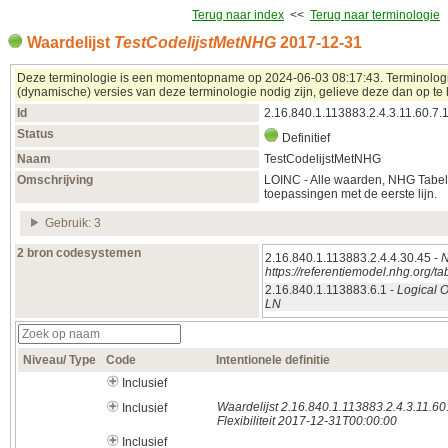
Terug naar index
<<
Terug naar terminologie
Waardelijst
TestCodelijstMetNHG
2017‑12‑31
Deze terminologie is een momentopname op 2024‑06‑03 08:17:43. Terminologieë
(dynamische) versies van deze terminologie nodig zijn, gelieve deze dan op te 
Id
2.16.840.1.113883.2.4.3.11.60.7.
Status
Definitief
Naam
TestCodelijstMetNHG
Omschrijving
LOINC - Alle waarden, NHG Tabel
toepassingen met de eerste lijn.
Gebruik: 3
2 bron codesystemen
2.16.840.1.113883.2.4.4.30.45 -
N
https://referentiemodel.nhg.org/t
2.16.840.1.113883.6.1 -
Logical 
LN
Niveau/ Type
Code
Intentionele definitie
Inclusief
Waardelijst 2.16.840.1.113883.2.4.3.11.60
Inclusief
Flexibiliteit 2017-12-31T00:00:00
Inclusief