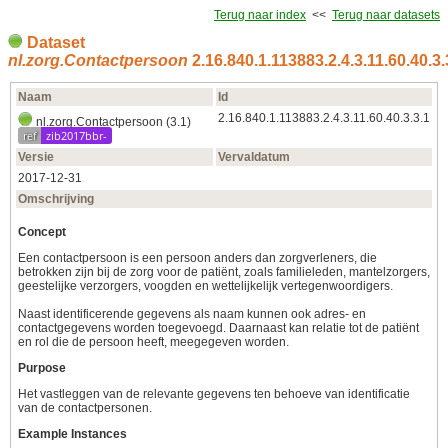
Terug naar index
<<
Terug naar datasets
Dataset
nl.zorg.Contactpersoon
2.16.840.1.113883.2.4.3.11.60.40.3.
Naam
Id
2.16.840.1.113883.2.4.3.11.60.40.3.3.1
nl.zorg.Contactpersoon (3.1)
ref
zib2017bbr-
Versie
Vervaldatum
2017‑12‑31
Omschrijving
Concept
Een contactpersoon is een persoon anders dan zorgverleners, die
betrokken zijn bij de zorg voor de patiënt, zoals familieleden, mantelzorgers,
geestelijke verzorgers, voogden en wettelijkelijk vertegenwoordigers.
Naast identificerende gegevens als naam kunnen ook adres- en
contactgegevens worden toegevoegd. Daarnaast kan relatie tot de patiënt
en rol die de persoon heeft, meegegeven worden.
Purpose
Het vastleggen van de relevante gegevens ten behoeve van identificatie
van de contactpersonen.
Example Instances