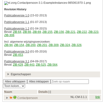
Revision History
Publicatieversie 1.0
(15-02-2013)
Publicatieversie 1.1
(01-07-2013)
Publicatieversie 1.2
(01-04-2015)
Bevat:
ZIB-64
,
ZIB-66
,
ZIB-69
,
ZIB-155
,
ZIB-156
,
ZIB-221
,
ZIB-222
,
ZIB-223
,
ZIB-308
.
Incl. algemene wijzigingsverzoeken:
ZIB-94
,
ZIB-154
,
ZIB-200
,
ZIB-201
,
ZIB-309
,
ZIB-324
,
ZIB-326
.
Publicatieversie 3.0
(01-05-2016)
Bevat:
ZIB-453
.
Publicatieversie 3.1
(04-09-2017)
Bevat:
ZIB-429
,
ZIB-443
,
ZIB-525
,
ZIB-564
.
Eigenschappen
Alles uitklappen
Alles inklappen
Naam
Details
[‑]
NL-CM-3.1.1
link
Contactpersoon