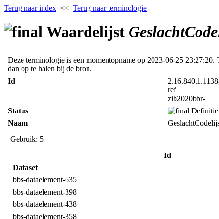
Terug naar index
<<
Terug naar terminologie
Waardelijst
GeslachtCodel
Deze terminologie is een momentopname op 2023‑06‑25 23:27:20. Term
dan op te halen bij de bron.
Id
2.16.840.1.1138
ref
zib2020bbr-
Status
Definitie
Naam
GeslachtCodelijs
Gebruik: 5
Id
Dataset
bbs-dataelement-635
bbs-dataelement-398
bbs-dataelement-438
bbs-dataelement-358