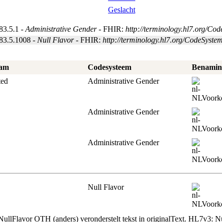
Geslacht
83.5.1 -
Administrative Gender
- FHIR:
http://terminology.hl7.org/Co
83.5.1008 -
Null Flavor
- FHIR:
http://terminology.hl7.org/CodeSyste
aam
Codesysteem
Benamin
ted
Administrative Gender
Voorke
Administrative Gender
Voork
Administrative Gender
Voork
Null Flavor
Voork
ullFlavor OTH (anders) veronderstelt tekst in originalText. HL7v3: Nul