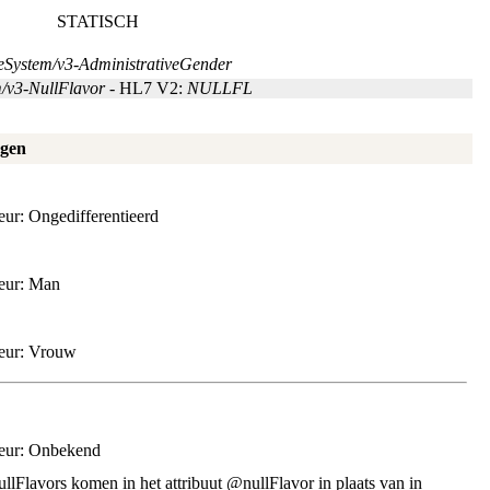
STATISCH
deSystem/v3-AdministrativeGender
m/v3-NullFlavor
- HL7 V2:
NULLFL
gen
ur: Ongedifferentieerd
eur: Man
eur: Vrouw
eur: Onbekend
lFlavors komen in het attribuut @nullFlavor in plaats van in