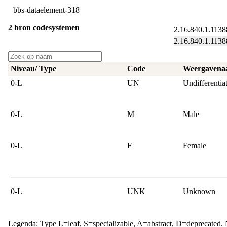
bbs-dataelement-318
2 bron codesystemen
2.16.840.1.1138
2.16.840.1.1138
Niveau/ Type
Code
Weergaven
0‑L
UN
Undifferentia
0‑L
M
Male
0‑L
F
Female
0‑L
UNK
Unknown
Legenda: Type L=leaf, S=specializable, A=abstract, D=deprecated. N