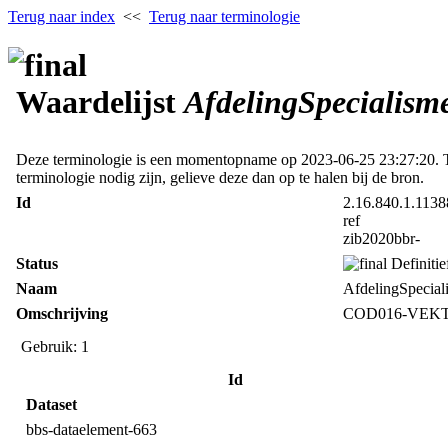
Terug naar index
<<
Terug naar terminologie
Waardelijst
AfdelingSpecialisme
Deze terminologie is een momentopname op 2023‑06‑25 23:27:20. Ter
terminologie nodig zijn, gelieve deze dan op te halen bij de bron.
Id
2.16.840.1.1138
ref
zib2020bbr-
Status
Definitie
Naam
AfdelingSpecial
Omschrijving
COD016-VEKT (V
Gebruik: 1
Id
Dataset
bbs-dataelement-663