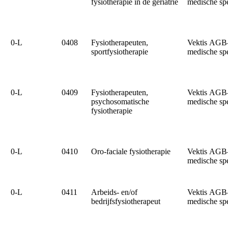
fysiotherapie in de geriatrie
medische sp
0‑L
0408
Fysiotherapeuten,
Vektis AGB
sportfysiotherapie
medische sp
0‑L
0409
Fysiotherapeuten,
Vektis AGB
psychosomatische
medische sp
fysiotherapie
0‑L
0410
Oro-faciale fysiotherapie
Vektis AGB
medische sp
0‑L
0411
Arbeids- en/of
Vektis AGB
bedrijfsfysiotherapeut
medische sp