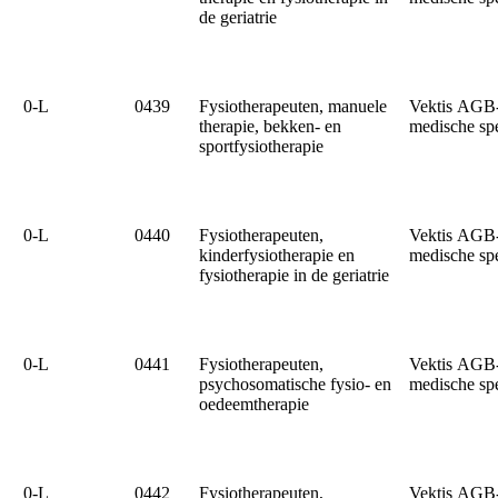
de geriatrie
0‑L
0439
Fysiotherapeuten, manuele
Vektis AGB
therapie, bekken- en
medische sp
sportfysiotherapie
0‑L
0440
Fysiotherapeuten,
Vektis AGB
kinderfysiotherapie en
medische sp
fysiotherapie in de geriatrie
0‑L
0441
Fysiotherapeuten,
Vektis AGB
psychosomatische fysio- en
medische sp
oedeemtherapie
0‑L
0442
Fysiotherapeuten,
Vektis AGB