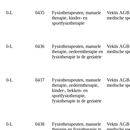
0‑L
0435
Fysiotherapeuten, manuele
Vektis AGB
therapie, kinder- en
medische sp
sportfysiotherapie
0‑L
0436
Fysiotherapeuten, manuele
Vektis AGB
therapie, oedeemtherapie en
medische sp
fysiotherapie in de geriatrie
0‑L
0437
Fysiotherapeuten, manuele
Vektis AGB
therapie, oedeemtherapie,
medische sp
kinder-, bekken- en
sportfysiotherapie,
fysiotherapie in de geriatrie
0‑L
0438
Fysiotherapeuten, manuele
Vektis AGB
therapie en fysiotherapie in
medische sp