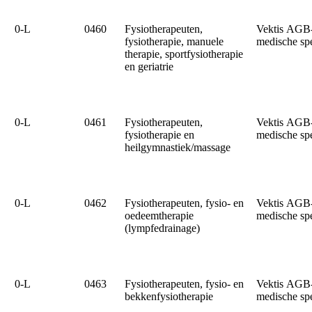
0‑L
0460
Fysiotherapeuten,
Vektis AGB
fysiotherapie, manuele
medische sp
therapie, sportfysiotherapie
en geriatrie
0‑L
0461
Fysiotherapeuten,
Vektis AGB
fysiotherapie en
medische sp
heilgymnastiek/massage
0‑L
0462
Fysiotherapeuten, fysio- en
Vektis AGB
oedeemtherapie
medische sp
(lympfedrainage)
0‑L
0463
Fysiotherapeuten, fysio- en
Vektis AGB
bekkenfysiotherapie
medische sp