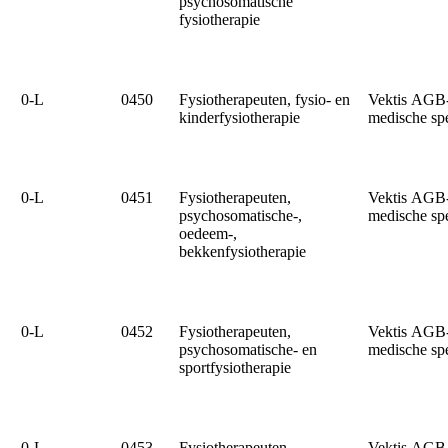
psychosomatische
fysiotherapie
0‑L
0450
Fysiotherapeuten, fysio- en
Vektis AGB
kinderfysiotherapie
medische sp
0‑L
0451
Fysiotherapeuten,
Vektis AGB
psychosomatische-,
medische sp
oedeem-,
bekkenfysiotherapie
0‑L
0452
Fysiotherapeuten,
Vektis AGB
psychosomatische- en
medische sp
sportfysiotherapie
0‑L
0453
Fysiotherapeuten,
Vektis AGB