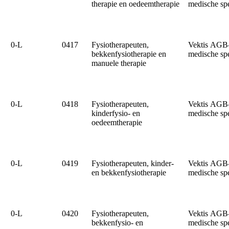
therapie en oedeemtherapie
medische sp
0‑L
0417
Fysiotherapeuten,
Vektis AGB
bekkenfysiotherapie en
medische sp
manuele therapie
0‑L
0418
Fysiotherapeuten,
Vektis AGB
kinderfysio- en
medische sp
oedeemtherapie
0‑L
0419
Fysiotherapeuten, kinder-
Vektis AGB
en bekkenfysiotherapie
medische sp
0‑L
0420
Fysiotherapeuten,
Vektis AGB
bekkenfysio- en
medische sp