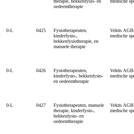
therapie, bekkenfysio- en
medische sp
oedeemtherapie
0‑L
0425
Fysiotherapeuten,
Vektis AGB
kinderfysio-,
medische sp
bekkenfysiotherapie, en
manuele therapie
0‑L
0426
Fysiotherapeuten,
Vektis AGB
kinderfysio-, bekkenfysio-
medische sp
en oedeemtherapie
0‑L
0427
Fysiotherapeuten, manuele
Vektis AGB
therapie, kinderfysio-,
medische sp
bekkenfysio- en
oedeemtherapie