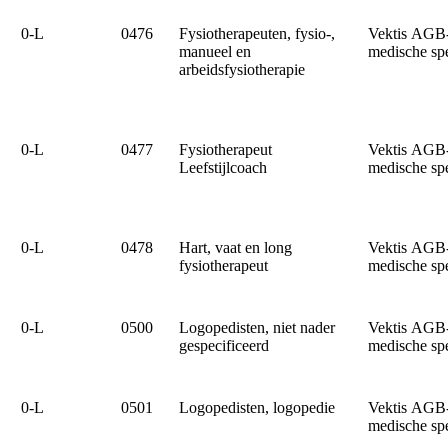
0‑L
0476
Fysiotherapeuten, fysio-,
Vektis AGB
manueel en
medische sp
arbeidsfysiotherapie
0‑L
0477
Fysiotherapeut
Vektis AGB
Leefstijlcoach
medische sp
0‑L
0478
Hart, vaat en long
Vektis AGB
fysiotherapeut
medische sp
0‑L
0500
Logopedisten, niet nader
Vektis AGB
gespecificeerd
medische sp
0‑L
0501
Logopedisten, logopedie
Vektis AGB
medische sp