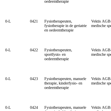
oedeemtherapie
0‑L
0421
Fysiotherapeuten,
Vektis AGB
fysiotherapie in de geriatrie
medische sp
en oedeemtherapie
0‑L
0422
Fysiotherapeuten,
Vektis AGB
sportfysio- en
medische sp
oedeemtherapie
0‑L
0423
Fysiotherapeuten, manuele
Vektis AGB
therapie, kinderfysio- en
medische sp
oedeemtherapie
0‑L
0424
Fysiotherapeuten, manuele
Vektis AGB