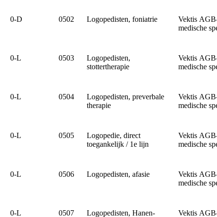
0‑D
0502
Logopedisten, foniatrie
Vektis AGB
medische sp
0‑L
0503
Logopedisten,
Vektis AGB
stottertherapie
medische sp
0‑L
0504
Logopedisten, preverbale
Vektis AGB
therapie
medische sp
0‑L
0505
Logopedie, direct
Vektis AGB
toegankelijk / 1e lijn
medische sp
0‑L
0506
Logopedisten, afasie
Vektis AGB
medische sp
0‑L
0507
Logopedisten, Hanen-
Vektis AGB