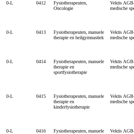
0‑L
0412
Fysiotherapeuten,
Vektis AGB
Oncologie
medische sp
0‑L
0413
Fysiotherapeuten, manuele
Vektis AGB
therapie en heilgymnastiek
medische sp
0‑L
0414
Fysiotherapeuten, manuele
Vektis AGB
therapie en
medische sp
sportfysiotherapie
0‑L
0415
Fysiotherapeuten, manuele
Vektis AGB
therapie en
medische sp
kinderfysiotherapie
0‑L
0416
Fysiotherapeuten, manuele
Vektis AGB