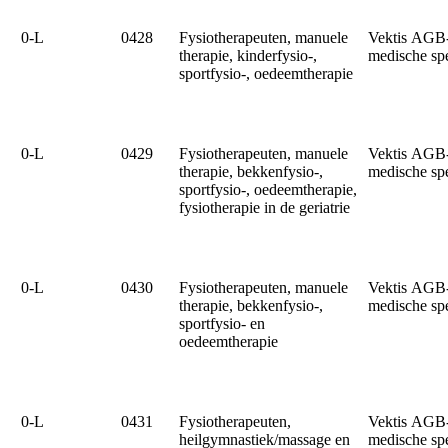
0‑L
0428
Fysiotherapeuten, manuele
Vektis AGB
therapie, kinderfysio-,
medische sp
sportfysio-, oedeemtherapie
0‑L
0429
Fysiotherapeuten, manuele
Vektis AGB
therapie, bekkenfysio-,
medische sp
sportfysio-, oedeemtherapie,
fysiotherapie in de geriatrie
0‑L
0430
Fysiotherapeuten, manuele
Vektis AGB
therapie, bekkenfysio-,
medische sp
sportfysio- en
oedeemtherapie
0‑L
0431
Fysiotherapeuten,
Vektis AGB
heilgymnastiek/massage en
medische sp