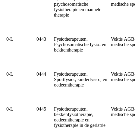
psychosomatische
medische sp
fysiotherapie en manuele
therapie
0‑L
0443
Fysiotherapeuten,
Vektis AGB
Psychosomatische fysio- en
medische sp
bekkentherapie
0‑L
0444
Fysiotherapeuten,
Vektis AGB
Sportfysio-, kinderfysio-, en
medische sp
oedeemtherapie
0‑L
0445
Fysiotherapeuten,
Vektis AGB
bekkenfysiotherapie,
medische sp
oedeemtherapie en
fysiotherapie in de geriatrie