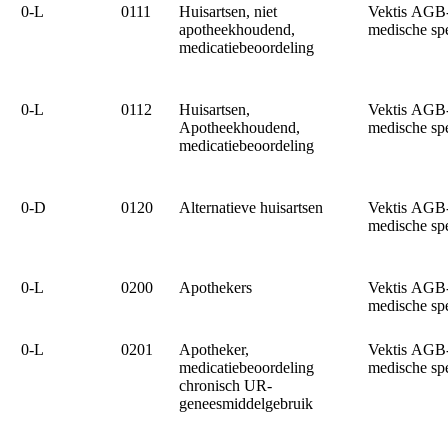
0‑L
0111
Huisartsen, niet
Vektis AGB
apotheekhoudend,
medische sp
medicatiebeoordeling
0‑L
0112
Huisartsen,
Vektis AGB
Apotheekhoudend,
medische sp
medicatiebeoordeling
0‑D
0120
Alternatieve huisartsen
Vektis AGB
medische sp
0‑L
0200
Apothekers
Vektis AGB
medische sp
0‑L
0201
Apotheker,
Vektis AGB
medicatiebeoordeling
medische sp
chronisch UR-
geneesmiddelgebruik