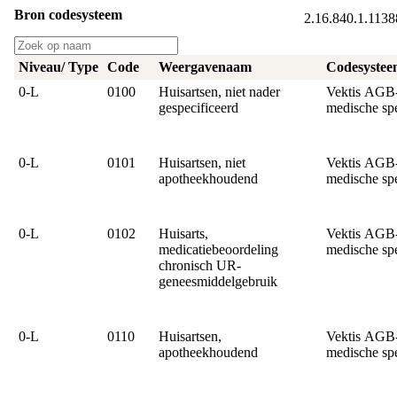
Bron codesysteem
2.16.840.1.1138
Niveau/ Type
Code
Weergavenaam
Codesystee
0‑L
0100
Huisartsen, niet nader
Vektis AGB
gespecificeerd
medische sp
0‑L
0101
Huisartsen, niet
Vektis AGB
apotheekhoudend
medische sp
0‑L
0102
Huisarts,
Vektis AGB
medicatiebeoordeling
medische sp
chronisch UR-
geneesmiddelgebruik
0‑L
0110
Huisartsen,
Vektis AGB
apotheekhoudend
medische sp