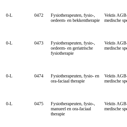
0‑L
0472
Fysiotherapeuten, fysio-,
Vektis AGB
oedeem- en bekkentherapie
medische sp
0‑L
0473
Fysiotherapeuten, fysio-,
Vektis AGB
oedeem- en geriatrische
medische sp
fysiotherapie
0‑L
0474
Fysiotherapeuten, fysio- en
Vektis AGB
ora-faciaal therapie
medische sp
0‑L
0475
Fysiotherapeuten, fysio-,
Vektis AGB
manueel en ora-faciaal
medische sp
therapie