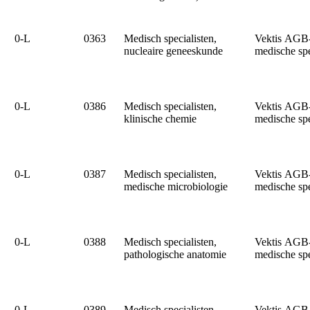
0‑L
0363
Medisch specialisten,
Vektis AGB
nucleaire geneeskunde
medische sp
0‑L
0386
Medisch specialisten,
Vektis AGB
klinische chemie
medische sp
0‑L
0387
Medisch specialisten,
Vektis AGB
medische microbiologie
medische sp
0‑L
0388
Medisch specialisten,
Vektis AGB
pathologische anatomie
medische sp
0‑L
0389
Medisch specialisten,
Vektis AGB