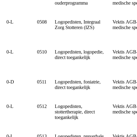
ouderprogramma
medische sp
0‑L
0508
Logopedisten, Integraal
Vektis AGB
Zorg Stotteren (IZS)
medische sp
0‑L
0510
Logopedisten, logopedie,
Vektis AGB
direct toegankelijk
medische sp
0‑D
0511
Logopedisten, foniatrie,
Vektis AGB
direct toegankelijk
medische sp
0‑L
0512
Logopedisten,
Vektis AGB
stottertherapie, direct
medische sp
toegankelijk
0‑L
0513
Logopedisten, preverbale
Vektis AGB