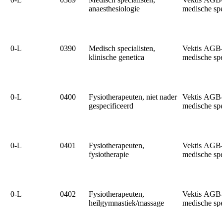
anaesthesiologie
medische sp
0‑L
0390
Medisch specialisten,
Vektis AGB
klinische genetica
medische sp
0‑L
0400
Fysiotherapeuten, niet nader
Vektis AGB
gespecificeerd
medische sp
0‑L
0401
Fysiotherapeuten,
Vektis AGB
fysiotherapie
medische sp
0‑L
0402
Fysiotherapeuten,
Vektis AGB
heilgymnastiek/massage
medische sp