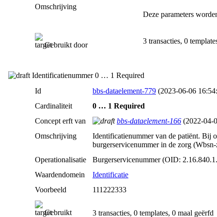
Omschrijving
Deze parameters worden
3 transacties, 0 template
Gebruikt door
Identificatienummer 0 … 1 Required
Id
bbs-dataelement-779
(2023‑06‑06 16:54
Cardinaliteit
0 … 1 Required
Concept erft van
bbs-dataelement-166
(2022‑04‑0
Omschrijving
Identificatienummer van de patiënt. Bij
burgerservicenummer in de zorg (Wbsn-z)
Operationalisatie
Burgerservicenummer (OID: 2.16.840.1.
Waardendomein
Identificatie
Voorbeeld
111222333
Gebruikt
3 transacties, 0 templates, 0 maal geërfd