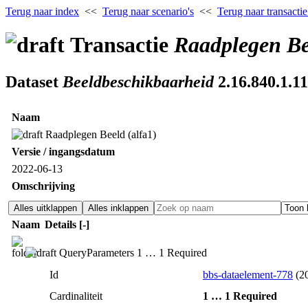
Terug naar index
<<
Terug naar scenario's
<<
Terug naar transactie
Transactie
Raadplegen Be
Dataset
Beeldbeschikbaarheid
2.16.840.1.11
Naam
Raadplegen Beeld (alfa1)
Versie / ingangsdatum
2022‑06‑13
Omschrijving
Alles uitklappen
Alles inklappen
Naam
Details
[‑]
QueryParameters 1 … 1 Required
Id
bbs-dataelement-778
(20
Cardinaliteit
1 … 1 Required