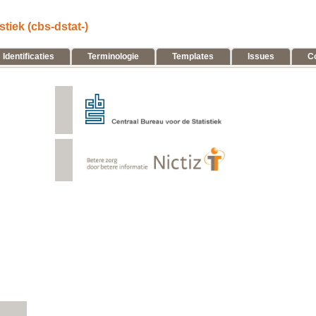
iek (cbs-dstat-)
Identificaties
Terminologie
Templates
Issues
C