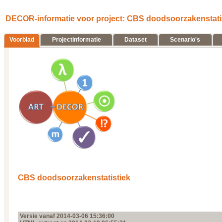
DECOR-informatie voor project: CBS doodsoorzakenstatist
Voorblad
Projectinformatie
Dataset
Scenario's
CBS doodsoorzakenstatistiek
Versie vanaf 2014‑03‑06 15:36:00