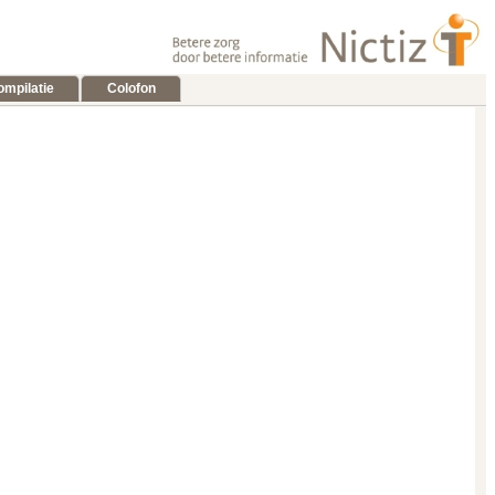
ompilatie
Colofon