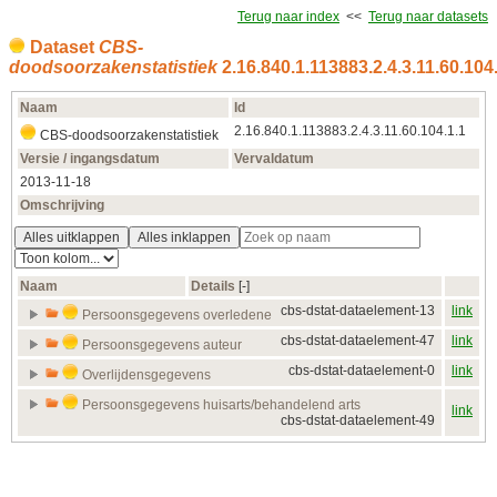
Terug naar index
<<
Terug naar datasets
Dataset
CBS-
doodsoorzakenstatistiek
2.16.840.1.113883.2.4.3.11.60.104
Naam
Id
2.16.840.1.113883.2.4.3.11.60.104.1.1
CBS-doodsoorzakenstatistiek
Versie / ingangsdatum
Vervaldatum
2013‑11‑18
Omschrijving
Alles uitklappen
Alles inklappen
Naam
Details
[‑]
cbs-dstat-dataelement-13
link
Persoonsgegevens overledene
cbs-dstat-dataelement-47
link
Persoonsgegevens auteur
cbs-dstat-dataelement-0
link
Overlijdensgegevens
Persoonsgegevens huisarts/behandelend arts
link
cbs-dstat-dataelement-49