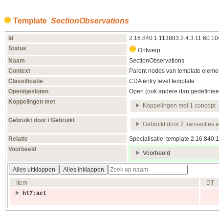
Template
SectionObservations
Id
2.16.840.1.113883.2.4.3.11.60.10
Status
Ontwerp
Naam
SectionObservations
Context
Parent nodes van template elemen
Classificatie
CDA entry level template
Open/gesloten
Open (ook andere dan gedefiniee
Koppelingen met
Koppelingen met 1 concept
Gebruikt door / Gebruikt
Gebruikt door 2 transacties 
Relatie
Specialisatie: template 2.16.840
Voorbeeld
Voorbeeld
Alles uitklappen
Alles inklappen
Item
DT
hl7:act