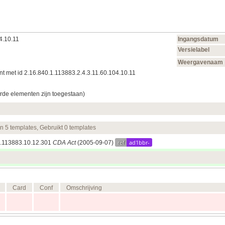
4.10.11
Ingangsdatum
Versielabel
Weergavenaam
t met id 2.16.840.1.113883.2.4.3.11.60.104.10.11
rde elementen zijn toegestaan)
en 5 templates, Gebruikt 0 templates
ref
ad1bbr-
.1.113883.10.12.301
CDA Act
(2005‑09‑07)
Card
Conf
Omschrijving