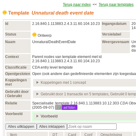
Terug naar index
<<
Terug naar templates
Template
Unnatural death event date
Id
2.16.840.1.113883.2.4.3.11.60.104.10.23
Ingangsdatum
20
14
Status
Versielabel
Ontwerp
Naam
UnnaturalDeathEventDate
Weergavenaam
Un
de
da
Context
Parent nodes van template element met id
2.16.840.1.113883.2.4.3.11.60.104.10.23
Classificatie
CDA entry level template
Open/gesloten
Open (ook andere dan gedefinieerde elementen zijn toegestaa
Koppelingen
Koppelingen met 1 concept
met
Gebruikt door
Gebruikt door 1 transactie en 5 templates, Gebruikt 0 temp
/ Gebruikt
Relatie
Specialisatie: template 2.16.840.1.113883.10.12.303
CDA Obse
ref
ad1bbr-
(2005‑09‑07)
Voorbeeld
Voorbeeld
Alles uitklappen
Alles inklappen
Item
DT
Card
Conf
Omschrijving