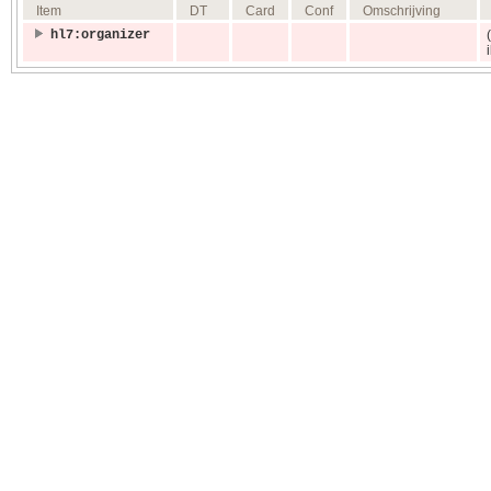
Item
DT
Card
Conf
Omschrijving
hl7:organizer
i