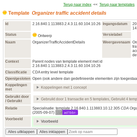
Terug naar index
<<
Terug naar templates
Template
Organizer traffic accident details
Id
2.16.840.1.113883.2.4.3.11.60.104.10.26
Ingangsdatum
20
14
Status
Versielabel
Ontwerp
Naam
OrganizerTrafficAccidentDetails
Weergavenaam
Or
tra
ac
de
Context
Parent nodes van template element met id
2.16.840.1.113883.2.4.3.11.60.104.10.26
Classificatie
CDA entry level template
Open/gesloten
Open (ook andere dan gedefinieerde elementen zijn toegestaa
Koppelingen
Koppelingen met 1 concept
met
Gebruikt door
Gebruikt door 1 transactie en 5 templates, Gebruikt 4 temp
/ Gebruikt
Relatie
Specialisatie: template 2.16.840.1.113883.10.12.305
CDA Orga
ref
ad1bbr-
(2005‑09‑07)
Voorbeeld
Voorbeeld
Alles uitklappen
Alles inklappen