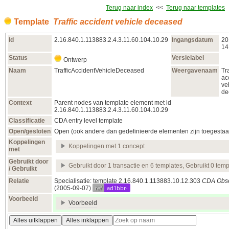
Terug naar index
<<
Terug naar templates
Template
Traffic accident vehicle deceased
Id
2.16.840.1.113883.2.4.3.11.60.104.10.29
Ingangsdatum
20
14
Status
Versielabel
Ontwerp
Naam
TrafficAccidentVehicleDeceased
Weergavenaam
Tra
ac
ve
de
Context
Parent nodes van template element met id
2.16.840.1.113883.2.4.3.11.60.104.10.29
Classificatie
CDA entry level template
Open/gesloten
Open (ook andere dan gedefinieerde elementen zijn toegestaa
Koppelingen
Koppelingen met 1 concept
met
Gebruikt door
Gebruikt door 1 transactie en 6 templates, Gebruikt 0 temp
/ Gebruikt
Relatie
Specialisatie: template 2.16.840.1.113883.10.12.303
CDA Obse
ref
ad1bbr-
(2005‑09‑07)
Voorbeeld
Voorbeeld
Alles uitklappen
Alles inklappen