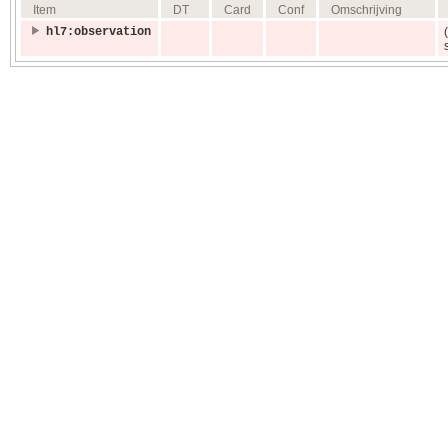
Item
DT
Card
Conf
Omschrijving
hl7:observation